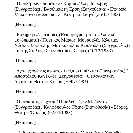
. Η αυλή των θαυμάτων / Καμπανέλλης Ιάκωβος
(Συγγραφέας) / Βασιλικιώτη Έρση (Σκηνοθεσία) - Εταιρεία
Μακεδονικών Σπουδών - Κεντρική Σκηνή (25/12/1983)
[Ηθοποιός]
. Καθημερινές ιστορίες (Ένα πρόγραμμα με ελληνικά
μονόπρακτα) / Ποντίκας Μάριος, Μουρσελάς Κώστας,
Νάσκος Σοφοκλής, Μητροπούλου Κωστούλα (Συγγραφέας) /
Γούτης Στέλιος (Σκηνοθεσία) - Σέρρες (10/12/1983)
[Ηθοποιός]
. Αγάπης αγώνας άγονος / Σαίξπηρ Ουίλλιαμ (Συγγραφέας) /
Αποστόλου Κανέλλος (Σκηνοθεσία) - Θεσσαλονίκη,
Δημοτικό Θέατρο Κήπου (30/07/1983)
[Ηθοποιός]
. Ο ανακριτής έρχεται / Πρίσλεϋ Τζων Μπόυντον
(Συγγραφέας) / Καλφόπουλος Τάκης (Σκηνοθεσία) - Σέρρες,
Θέατρο 'Ορφέας' (02/04/1983)
[Ηθοποιός]
. Τα δημιουργημένα συμφέροντα / Μπεναβέντε Υάκινθος