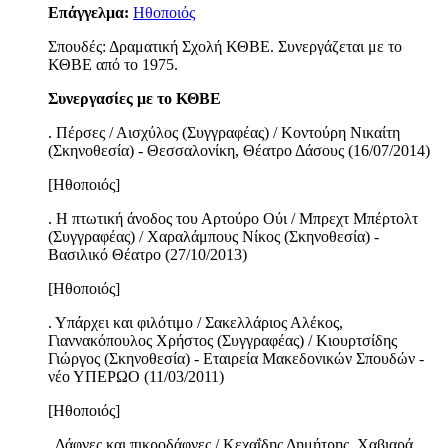
Επάγγελμα:
Ηθοποιός
Σπουδές: Δραματική Σχολή ΚΘΒΕ. Συνεργάζεται με το
ΚΘΒΕ από το 1975.
Συνεργασίες με το ΚΘΒΕ
. Πέρσες / Αισχύλος (Συγγραφέας) / Κοντούρη Νικαίτη
(Σκηνοθεσία) - Θεσσαλονίκη, Θέατρο Δάσους (16/07/2014)
[Ηθοποιός]
. Η πτωτική άνοδος του Αρτούρο Ούι / Μπρεχτ Μπέρτολτ
(Συγγραφέας) / Χαραλάμπους Νίκος (Σκηνοθεσία) -
Βασιλικό Θέατρο (27/10/2013)
[Ηθοποιός]
. Υπάρχει και φιλότιμο / Σακελλάριος Αλέκος,
Γιαννακόπουλος Χρήστος (Συγγραφέας) / Κιουρτσίδης
Γιώργος (Σκηνοθεσία) - Εταιρεία Μακεδονικών Σπουδών -
νέο ΥΠΕΡΩΟ (11/03/2011)
[Ηθοποιός]
. Δάφνες και πικροδάφνες / Κεχαΐδης Δημήτρης, Χαβιαρά