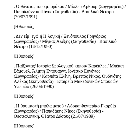
. Ο θάνατος του εμποράκου / Μίλλερ Άρθουρ (Συγγραφέας) /
Παπαϊωάννου Πάνος (Σκηνοθεσία) - Βασιλικό Θέατρο
(30/03/1991)
[Ηθοποιός]
. Δεν είμ' εγώ ή Η λογική / Ξενόπουλος Γρηγόριος
(Συγγραφέας) / Μίγκας Αλέξης (Σκηνοθεσία) - Βασιλικό
Θέατρο (14/12/1990)
[Ηθοποιός]
. Παίζοντας/ Ιστορία ζωολογικού κήπου/ Καρέκλες / Μπέκετ
Σάμουελ, Άλμπη Έντουαρντ, Ιονέσκο Ευγένιος
(Συγγραφέας) / Καρπέτα Ελένη, Βρεττός Νίκος, Ουδινότης
Αλέκος (Σκηνοθεσία) - Εταιρεία Μακεδονικών Σπουδών -
Υπερώο (26/04/1990)
[Ηθοποιός]
. Η θαυμαστή μπαλωματού / Λόρκα Φεντερίκο Γκαρθία
(Συγγραφέας) / Παπαδάκης Νίκος (Σκηνοθεσία) -
Θεσσαλονίκη, Θέατρο Δάσους (21/07/1989)
[Ηθοποιός]