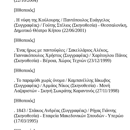
(22/10/2004)
[Ηθοποιός]
. Η νύφη της Κούλουρης / Παντόπουλος Ευάγγελος
(Συγγραφέας) / Γούτης Στέλιος (Σκηνοθεσία) - Θεσσαλονίκη,
Δημοτικό Θέατρο Κήπου (22/06/2001)
[Ηθοποιός]
. Ένας ήρως με παντούφλες / Σακελλάριος Αλέκος,
Γιαννακόπουλος Χρήστος (Συγγραφέας) / Χαρίτογλου Πάνος
(Σκηνοθεσία) - Βέροια, Χώρος Τεχνών (23/12/1999)
[Ηθοποιός]
. Το παραμύθι χωρίς όνομα / Καμπανέλλης Ιάκωβος
(Συγγραφέας) / Αρμάος Νίκος (Σκηνοθεσία) - Μονή
Λαζαριστών - Σκηνή Σωκράτης Καραντινός (27/11/1998)
[Ηθοποιός]
. 1843 / Στάικος Ανδρέας (Συγγραφέας) / Ρήγας Γιάννης
(Σκηνοθεσία) - Εταιρεία Μακεδονικών Σπουδών - Υπερώο
(17/03/1995)