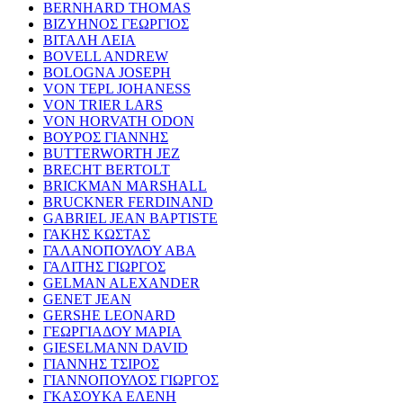
BERNHARD THOMAS
ΒΙΖΥΗΝΟΣ ΓΕΩΡΓΙΟΣ
ΒΙΤΑΛΗ ΛΕΙΑ
BOVELL ANDREW
BOLOGNA JOSEPH
VON TEPL JOHANESS
VON TRIER LARS
VON HORVATH ODON
ΒΟΥΡΟΣ ΓΙΑΝΝΗΣ
BUTTERWORTH JEZ
BRECHT BERTOLT
BRICKMAN MARSHALL
BRUCKNER FERDINAND
GABRIEL JEAN BAPTISTE
ΓΑΚΗΣ ΚΩΣΤΑΣ
ΓΑΛΑΝΟΠΟΥΛΟΥ ΑΒΑ
ΓΑΛΙΤΗΣ ΓΙΩΡΓΟΣ
GELMAN ALEXANDER
GENET JEAN
GERSHE LEONARD
ΓΕΩΡΓΙΑΔΟΥ ΜΑΡΙΑ
GIESELMANN DAVID
ΓΙΑΝΝΗΣ ΤΣΙΡΟΣ
ΓΙΑΝΝΟΠΟΥΛΟΣ ΓΙΩΡΓΟΣ
ΓΚΑΣΟΥΚΑ ΕΛΕΝΗ