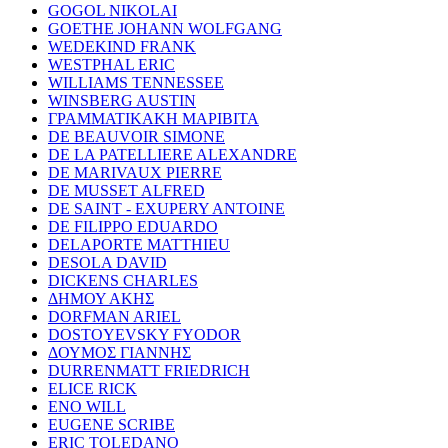
GOGOL NIKOLAI
GOETHE JOHANN WOLFGANG
WEDEKIND FRANK
WESTPHAL ERIC
WILLIAMS TENNESSEE
WINSBERG AUSTIN
ΓΡΑΜΜΑΤΙΚΑΚΗ ΜΑΡΙΒΙΤΑ
DE BEAUVOIR SIMONE
DE LA PATELLIERE ALEXANDRE
DE MARIVAUX PIERRE
DE MUSSET ALFRED
DE SAINT - EXUPERY ANTOINE
DE FILIPPO EDUARDO
DELAPORTE MATTHIEU
DESOLA DAVID
DICKENS CHARLES
ΔΗΜΟΥ ΑΚΗΣ
DORFMAN ARIEL
DOSTOYEVSKY FYODOR
ΔΟΥΜΟΣ ΓΙΑΝΝΗΣ
DURRENMATT FRIEDRICH
ELICE RICK
ENO WILL
EUGENE SCRIBE
ERIC TOLEDANO