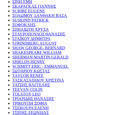
ΣΙΝΗ ΕΜΗ
ΣΚΑΡΑΓΚΑΣ ΓΙΑΝΝΗΣ
SCRIBE EUGENE
ΣΟΛΩΜΟΥ ΞΑΝΘΑΚΗ ΒΑΣΑ
SUSKIND PATRICK
ΣΟΦΟΚΛΗΣ
ΣΠΗΛΙΩΤΗ ΧΡΥΣΑ
ΣΤΑΥΡΟΠΟΥΛΟΣ ΘΑΝΑΣΗΣ
ΣΤΑΪΚΟΥ ΔΗΜΗΤΡΑ
STRINDBERG AUGUST
SHAW GEORGE- BERNARD
SHAKESPEARE WILLIAM
SHERMAN MARTIN-GERALD
SHIELDS HENRY
SCHMITT ERIC - EMMANUEL
ΣΩΤΗΡΙΟΥ ΚΩΣΤΑΣ
TAYLOR RENEE
ΤΑΣΚΑΣΑΠΙΔΟΥ ΧΡΙΣΤΙΝΑ
ΤΑΤΣΗΣ ΒΑΓΓΕΛΗΣ
TEEVAN COLIN
TOLSTOY LEO
ΤΡΙΑΡΙΔΗΣ ΘΑΝΑΣΗΣ
ΤΡΙΚΟΥΠΗ ΣΟΦΙΑ
ΤΣΕΚΟΥΡΑ ΕΛΕΝΗ
ΤΣΙΠΗΣ ΛΕΩΝΙΔΑΣ