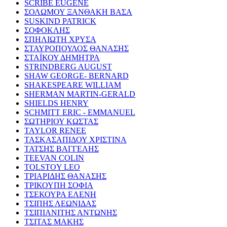
SCRIBE EUGENE
ΣΟΛΩΜΟΥ ΞΑΝΘΑΚΗ ΒΑΣΑ
SUSKIND PATRICK
ΣΟΦΟΚΛΗΣ
ΣΠΗΛΙΩΤΗ ΧΡΥΣΑ
ΣΤΑΥΡΟΠΟΥΛΟΣ ΘΑΝΑΣΗΣ
ΣΤΑΪΚΟΥ ΔΗΜΗΤΡΑ
STRINDBERG AUGUST
SHAW GEORGE- BERNARD
SHAKESPEARE WILLIAM
SHERMAN MARTIN-GERALD
SHIELDS HENRY
SCHMITT ERIC - EMMANUEL
ΣΩΤΗΡΙΟΥ ΚΩΣΤΑΣ
TAYLOR RENEE
ΤΑΣΚΑΣΑΠΙΔΟΥ ΧΡΙΣΤΙΝΑ
ΤΑΤΣΗΣ ΒΑΓΓΕΛΗΣ
TEEVAN COLIN
TOLSTOY LEO
ΤΡΙΑΡΙΔΗΣ ΘΑΝΑΣΗΣ
ΤΡΙΚΟΥΠΗ ΣΟΦΙΑ
ΤΣΕΚΟΥΡΑ ΕΛΕΝΗ
ΤΣΙΠΗΣ ΛΕΩΝΙΔΑΣ
ΤΣΙΠΙΑΝΙΤΗΣ ΑΝΤΩΝΗΣ
ΤΣΙΤΑΣ ΜΑΚΗΣ