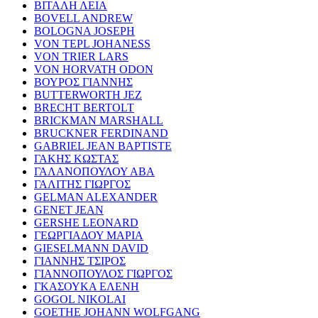
ΒΙΤΑΛΗ ΛΕΙΑ
BOVELL ANDREW
BOLOGNA JOSEPH
VON TEPL JOHANESS
VON TRIER LARS
VON HORVATH ODON
ΒΟΥΡΟΣ ΓΙΑΝΝΗΣ
BUTTERWORTH JEZ
BRECHT BERTOLT
BRICKMAN MARSHALL
BRUCKNER FERDINAND
GABRIEL JEAN BAPTISTE
ΓΑΚΗΣ ΚΩΣΤΑΣ
ΓΑΛΑΝΟΠΟΥΛΟΥ ΑΒΑ
ΓΑΛΙΤΗΣ ΓΙΩΡΓΟΣ
GELMAN ALEXANDER
GENET JEAN
GERSHE LEONARD
ΓΕΩΡΓΙΑΔΟΥ ΜΑΡΙΑ
GIESELMANN DAVID
ΓΙΑΝΝΗΣ ΤΣΙΡΟΣ
ΓΙΑΝΝΟΠΟΥΛΟΣ ΓΙΩΡΓΟΣ
ΓΚΑΣΟΥΚΑ ΕΛΕΝΗ
GOGOL NIKOLAI
GOETHE JOHANN WOLFGANG