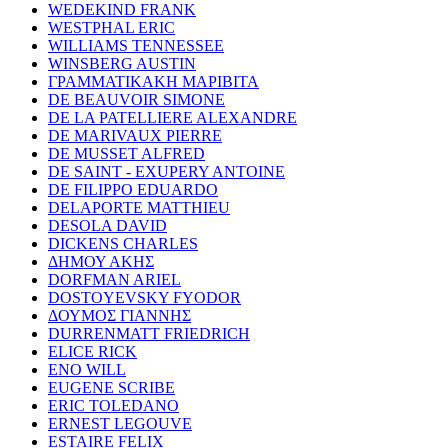
WEDEKIND FRANK
WESTPHAL ERIC
WILLIAMS TENNESSEE
WINSBERG AUSTIN
ΓΡΑΜΜΑΤΙΚΑΚΗ ΜΑΡΙΒΙΤΑ
DE BEAUVOIR SIMONE
DE LA PATELLIERE ALEXANDRE
DE MARIVAUX PIERRE
DE MUSSET ALFRED
DE SAINT - EXUPERY ANTOINE
DE FILIPPO EDUARDO
DELAPORTE MATTHIEU
DESOLA DAVID
DICKENS CHARLES
ΔΗΜΟΥ ΑΚΗΣ
DORFMAN ARIEL
DOSTOYEVSKY FYODOR
ΔΟΥΜΟΣ ΓΙΑΝΝΗΣ
DURRENMATT FRIEDRICH
ELICE RICK
ENO WILL
EUGENE SCRIBE
ERIC TOLEDANO
ERNEST LEGOUVE
ESTAIRE FELIX