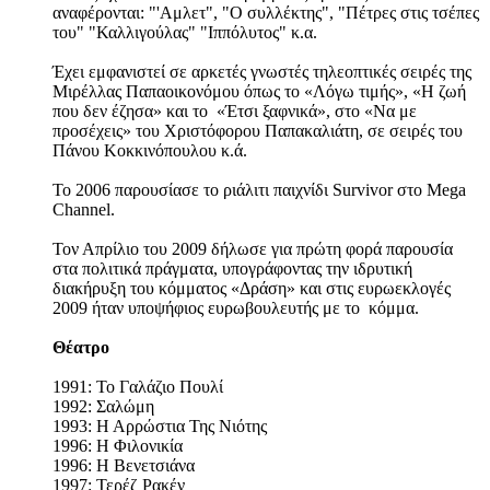
αναφέρονται: "'Αμλετ", "Ο συλλέκτης", "Πέτρες στις τσέπες
του" "Καλλιγούλας" "Ιππόλυτος" κ.α.
Έχει εμφανιστεί σε αρκετές γνωστές τηλεοπτικές σειρές της
Μιρέλλας Παπαοικονόμου όπως το «Λόγω τιμής», «Η ζωή
που δεν έζησα» και το «Έτσι ξαφνικά», στο «Να με
προσέχεις» του Χριστόφορου Παπακαλιάτη, σε σειρές του
Πάνου Κοκκινόπουλου κ.ά.
Το 2006 παρουσίασε το ριάλιτι παιχνίδι Survivor στο Mega
Channel.
Τον Απρίλιο του 2009 δήλωσε για πρώτη φορά παρουσία
στα πολιτικά πράγματα, υπογράφοντας την ιδρυτική
διακήρυξη του κόμματος «Δράση» και στις ευρωεκλογές
2009 ήταν υποψήφιος ευρωβουλευτής με το κόμμα.
Θέατρο
1991: Το Γαλάζιο Πουλί
1992: Σαλώμη
1993: Η Αρρώστια Της Νιότης
1996: Η Φιλονικία
1996: Η Βενετσιάνα
1997: Τερέζ Ρακέν