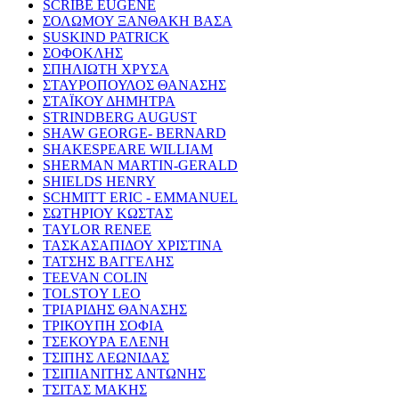
SCRIBE EUGENE
ΣΟΛΩΜΟΥ ΞΑΝΘΑΚΗ ΒΑΣΑ
SUSKIND PATRICK
ΣΟΦΟΚΛΗΣ
ΣΠΗΛΙΩΤΗ ΧΡΥΣΑ
ΣΤΑΥΡΟΠΟΥΛΟΣ ΘΑΝΑΣΗΣ
ΣΤΑΪΚΟΥ ΔΗΜΗΤΡΑ
STRINDBERG AUGUST
SHAW GEORGE- BERNARD
SHAKESPEARE WILLIAM
SHERMAN MARTIN-GERALD
SHIELDS HENRY
SCHMITT ERIC - EMMANUEL
ΣΩΤΗΡΙΟΥ ΚΩΣΤΑΣ
TAYLOR RENEE
ΤΑΣΚΑΣΑΠΙΔΟΥ ΧΡΙΣΤΙΝΑ
ΤΑΤΣΗΣ ΒΑΓΓΕΛΗΣ
TEEVAN COLIN
TOLSTOY LEO
ΤΡΙΑΡΙΔΗΣ ΘΑΝΑΣΗΣ
ΤΡΙΚΟΥΠΗ ΣΟΦΙΑ
ΤΣΕΚΟΥΡΑ ΕΛΕΝΗ
ΤΣΙΠΗΣ ΛΕΩΝΙΔΑΣ
ΤΣΙΠΙΑΝΙΤΗΣ ΑΝΤΩΝΗΣ
ΤΣΙΤΑΣ ΜΑΚΗΣ