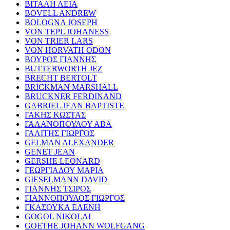
ΒΙΤΑΛΗ ΛΕΙΑ
BOVELL ANDREW
BOLOGNA JOSEPH
VON TEPL JOHANESS
VON TRIER LARS
VON HORVATH ODON
ΒΟΥΡΟΣ ΓΙΑΝΝΗΣ
BUTTERWORTH JEZ
BRECHT BERTOLT
BRICKMAN MARSHALL
BRUCKNER FERDINAND
GABRIEL JEAN BAPTISTE
ΓΑΚΗΣ ΚΩΣΤΑΣ
ΓΑΛΑΝΟΠΟΥΛΟΥ ΑΒΑ
ΓΑΛΙΤΗΣ ΓΙΩΡΓΟΣ
GELMAN ALEXANDER
GENET JEAN
GERSHE LEONARD
ΓΕΩΡΓΙΑΔΟΥ ΜΑΡΙΑ
GIESELMANN DAVID
ΓΙΑΝΝΗΣ ΤΣΙΡΟΣ
ΓΙΑΝΝΟΠΟΥΛΟΣ ΓΙΩΡΓΟΣ
ΓΚΑΣΟΥΚΑ ΕΛΕΝΗ
GOGOL NIKOLAI
GOETHE JOHANN WOLFGANG