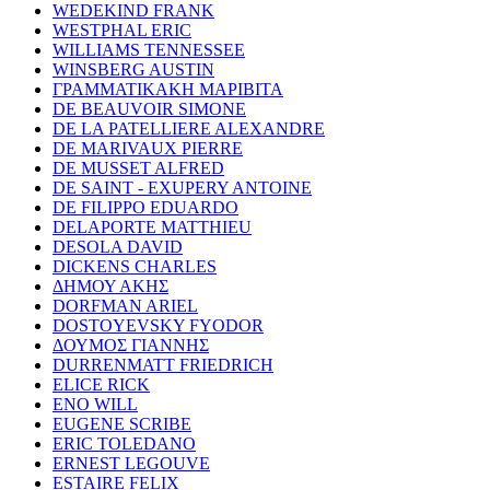
WEDEKIND FRANK
WESTPHAL ERIC
WILLIAMS TENNESSEE
WINSBERG AUSTIN
ΓΡΑΜΜΑΤΙΚΑΚΗ ΜΑΡΙΒΙΤΑ
DE BEAUVOIR SIMONE
DE LA PATELLIERE ALEXANDRE
DE MARIVAUX PIERRE
DE MUSSET ALFRED
DE SAINT - EXUPERY ANTOINE
DE FILIPPO EDUARDO
DELAPORTE MATTHIEU
DESOLA DAVID
DICKENS CHARLES
ΔΗΜΟΥ ΑΚΗΣ
DORFMAN ARIEL
DOSTOYEVSKY FYODOR
ΔΟΥΜΟΣ ΓΙΑΝΝΗΣ
DURRENMATT FRIEDRICH
ELICE RICK
ENO WILL
EUGENE SCRIBE
ERIC TOLEDANO
ERNEST LEGOUVE
ESTAIRE FELIX