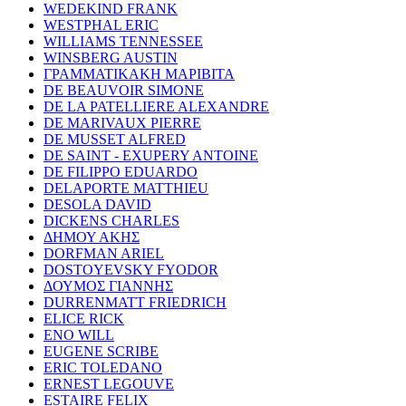
WEDEKIND FRANK
WESTPHAL ERIC
WILLIAMS TENNESSEE
WINSBERG AUSTIN
ΓΡΑΜΜΑΤΙΚΑΚΗ ΜΑΡΙΒΙΤΑ
DE BEAUVOIR SIMONE
DE LA PATELLIERE ALEXANDRE
DE MARIVAUX PIERRE
DE MUSSET ALFRED
DE SAINT - EXUPERY ANTOINE
DE FILIPPO EDUARDO
DELAPORTE MATTHIEU
DESOLA DAVID
DICKENS CHARLES
ΔΗΜΟΥ ΑΚΗΣ
DORFMAN ARIEL
DOSTOYEVSKY FYODOR
ΔΟΥΜΟΣ ΓΙΑΝΝΗΣ
DURRENMATT FRIEDRICH
ELICE RICK
ENO WILL
EUGENE SCRIBE
ERIC TOLEDANO
ERNEST LEGOUVE
ESTAIRE FELIX