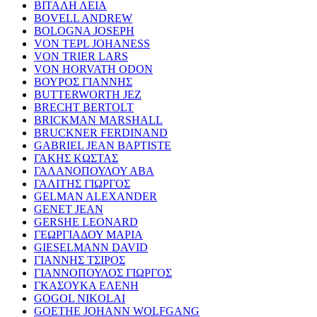
ΒΙΤΑΛΗ ΛΕΙΑ
BOVELL ANDREW
BOLOGNA JOSEPH
VON TEPL JOHANESS
VON TRIER LARS
VON HORVATH ODON
ΒΟΥΡΟΣ ΓΙΑΝΝΗΣ
BUTTERWORTH JEZ
BRECHT BERTOLT
BRICKMAN MARSHALL
BRUCKNER FERDINAND
GABRIEL JEAN BAPTISTE
ΓΑΚΗΣ ΚΩΣΤΑΣ
ΓΑΛΑΝΟΠΟΥΛΟΥ ΑΒΑ
ΓΑΛΙΤΗΣ ΓΙΩΡΓΟΣ
GELMAN ALEXANDER
GENET JEAN
GERSHE LEONARD
ΓΕΩΡΓΙΑΔΟΥ ΜΑΡΙΑ
GIESELMANN DAVID
ΓΙΑΝΝΗΣ ΤΣΙΡΟΣ
ΓΙΑΝΝΟΠΟΥΛΟΣ ΓΙΩΡΓΟΣ
ΓΚΑΣΟΥΚΑ ΕΛΕΝΗ
GOGOL NIKOLAI
GOETHE JOHANN WOLFGANG