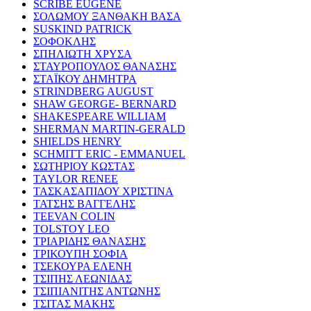
SCRIBE EUGENE
ΣΟΛΩΜΟΥ ΞΑΝΘΑΚΗ ΒΑΣΑ
SUSKIND PATRICK
ΣΟΦΟΚΛΗΣ
ΣΠΗΛΙΩΤΗ ΧΡΥΣΑ
ΣΤΑΥΡΟΠΟΥΛΟΣ ΘΑΝΑΣΗΣ
ΣΤΑΪΚΟΥ ΔΗΜΗΤΡΑ
STRINDBERG AUGUST
SHAW GEORGE- BERNARD
SHAKESPEARE WILLIAM
SHERMAN MARTIN-GERALD
SHIELDS HENRY
SCHMITT ERIC - EMMANUEL
ΣΩΤΗΡΙΟΥ ΚΩΣΤΑΣ
TAYLOR RENEE
ΤΑΣΚΑΣΑΠΙΔΟΥ ΧΡΙΣΤΙΝΑ
ΤΑΤΣΗΣ ΒΑΓΓΕΛΗΣ
TEEVAN COLIN
TOLSTOY LEO
ΤΡΙΑΡΙΔΗΣ ΘΑΝΑΣΗΣ
ΤΡΙΚΟΥΠΗ ΣΟΦΙΑ
ΤΣΕΚΟΥΡΑ ΕΛΕΝΗ
ΤΣΙΠΗΣ ΛΕΩΝΙΔΑΣ
ΤΣΙΠΙΑΝΙΤΗΣ ΑΝΤΩΝΗΣ
ΤΣΙΤΑΣ ΜΑΚΗΣ