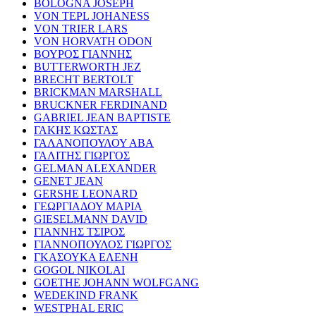
BOLOGNA JOSEPH
VON TEPL JOHANESS
VON TRIER LARS
VON HORVATH ODON
ΒΟΥΡΟΣ ΓΙΑΝΝΗΣ
BUTTERWORTH JEZ
BRECHT BERTOLT
BRICKMAN MARSHALL
BRUCKNER FERDINAND
GABRIEL JEAN BAPTISTE
ΓΑΚΗΣ ΚΩΣΤΑΣ
ΓΑΛΑΝΟΠΟΥΛΟΥ ΑΒΑ
ΓΑΛΙΤΗΣ ΓΙΩΡΓΟΣ
GELMAN ALEXANDER
GENET JEAN
GERSHE LEONARD
ΓΕΩΡΓΙΑΔΟΥ ΜΑΡΙΑ
GIESELMANN DAVID
ΓΙΑΝΝΗΣ ΤΣΙΡΟΣ
ΓΙΑΝΝΟΠΟΥΛΟΣ ΓΙΩΡΓΟΣ
ΓΚΑΣΟΥΚΑ ΕΛΕΝΗ
GOGOL NIKOLAI
GOETHE JOHANN WOLFGANG
WEDEKIND FRANK
WESTPHAL ERIC