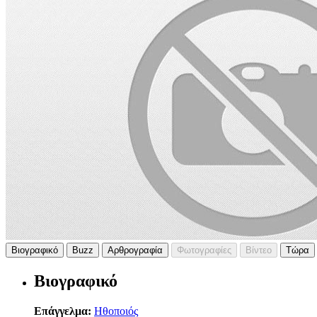
Βιογραφικό
Buzz
Αρθρογραφία
Φωτογραφίες
Βίντεο
Τώρα
Βιογραφικό
Επάγγελμα:
Ηθοποιός