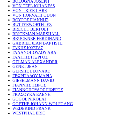
BOLOGNA JOSEPH
VON TEPL JOHANESS
VON TRIER LARS
VON HORVATH ODON
ΒΟΥΡΟΣ ΓΙΑΝΝΗΣ
BUTTERWORTH JEZ
BRECHT BERTOLT
BRICKMAN MARSHALL
BRUCKNER FERDINAND
GABRIEL JEAN BAPTISTE
ΓΑΚΗΣ ΚΩΣΤΑΣ
ΓΑΛΑΝΟΠΟΥΛΟΥ ΑΒΑ
ΓΑΛΙΤΗΣ ΓΙΩΡΓΟΣ
GELMAN ALEXANDER
GENET JEAN
GERSHE LEONARD
ΓΕΩΡΓΙΑΔΟΥ ΜΑΡΙΑ
GIESELMANN DAVID
ΓΙΑΝΝΗΣ ΤΣΙΡΟΣ
ΓΙΑΝΝΟΠΟΥΛΟΣ ΓΙΩΡΓΟΣ
ΓΚΑΣΟΥΚΑ ΕΛΕΝΗ
GOGOL NIKOLAI
GOETHE JOHANN WOLFGANG
WEDEKIND FRANK
WESTPHAL ERIC