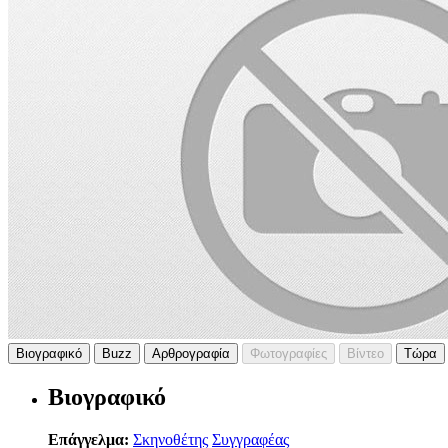
Βιογραφικό
Buzz
Αρθρογραφία
Φωτογραφίες
Βίντεο
Τώρα
Βιογραφικό
Επάγγελμα:
Σκηνοθέτης
Συγγραφέας