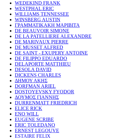
WEDEKIND FRANK
WESTPHAL ERIC
WILLIAMS TENNESSEE
WINSBERG AUSTIN
ΓΡΑΜΜΑΤΙΚΑΚΗ ΜΑΡΙΒΙΤΑ
DE BEAUVOIR SIMONE
DE LA PATELLIERE ALEXANDRE
DE MARIVAUX PIERRE
DE MUSSET ALFRED
DE SAINT - EXUPERY ANTOINE
DE FILIPPO EDUARDO
DELAPORTE MATTHIEU
DESOLA DAVID
DICKENS CHARLES
ΔΗΜΟΥ ΑΚΗΣ
DORFMAN ARIEL
DOSTOYEVSKY FYODOR
ΔΟΥΜΟΣ ΓΙΑΝΝΗΣ
DURRENMATT FRIEDRICH
ELICE RICK
ENO WILL
EUGENE SCRIBE
ERIC TOLEDANO
ERNEST LEGOUVE
ESTAIRE FELIX