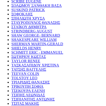
SCRIBE EUGENE
ΣΟΛΩΜΟΥ ΞΑΝΘΑΚΗ ΒΑΣΑ
SUSKIND PATRICK
ΣΟΦΟΚΛΗΣ
ΣΠΗΛΙΩΤΗ ΧΡΥΣΑ
ΣΤΑΥΡΟΠΟΥΛΟΣ ΘΑΝΑΣΗΣ
ΣΤΑΪΚΟΥ ΔΗΜΗΤΡΑ
STRINDBERG AUGUST
SHAW GEORGE- BERNARD
SHAKESPEARE WILLIAM
SHERMAN MARTIN-GERALD
SHIELDS HENRY
SCHMITT ERIC - EMMANUEL
ΣΩΤΗΡΙΟΥ ΚΩΣΤΑΣ
TAYLOR RENEE
ΤΑΣΚΑΣΑΠΙΔΟΥ ΧΡΙΣΤΙΝΑ
ΤΑΤΣΗΣ ΒΑΓΓΕΛΗΣ
TEEVAN COLIN
TOLSTOY LEO
ΤΡΙΑΡΙΔΗΣ ΘΑΝΑΣΗΣ
ΤΡΙΚΟΥΠΗ ΣΟΦΙΑ
ΤΣΕΚΟΥΡΑ ΕΛΕΝΗ
ΤΣΙΠΗΣ ΛΕΩΝΙΔΑΣ
ΤΣΙΠΙΑΝΙΤΗΣ ΑΝΤΩΝΗΣ
ΤΣΙΤΑΣ ΜΑΚΗΣ