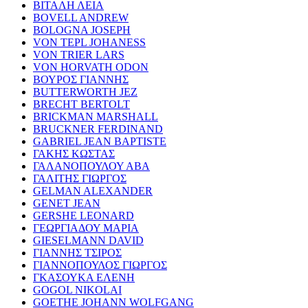
ΒΙΤΑΛΗ ΛΕΙΑ
BOVELL ANDREW
BOLOGNA JOSEPH
VON TEPL JOHANESS
VON TRIER LARS
VON HORVATH ODON
ΒΟΥΡΟΣ ΓΙΑΝΝΗΣ
BUTTERWORTH JEZ
BRECHT BERTOLT
BRICKMAN MARSHALL
BRUCKNER FERDINAND
GABRIEL JEAN BAPTISTE
ΓΑΚΗΣ ΚΩΣΤΑΣ
ΓΑΛΑΝΟΠΟΥΛΟΥ ΑΒΑ
ΓΑΛΙΤΗΣ ΓΙΩΡΓΟΣ
GELMAN ALEXANDER
GENET JEAN
GERSHE LEONARD
ΓΕΩΡΓΙΑΔΟΥ ΜΑΡΙΑ
GIESELMANN DAVID
ΓΙΑΝΝΗΣ ΤΣΙΡΟΣ
ΓΙΑΝΝΟΠΟΥΛΟΣ ΓΙΩΡΓΟΣ
ΓΚΑΣΟΥΚΑ ΕΛΕΝΗ
GOGOL NIKOLAI
GOETHE JOHANN WOLFGANG