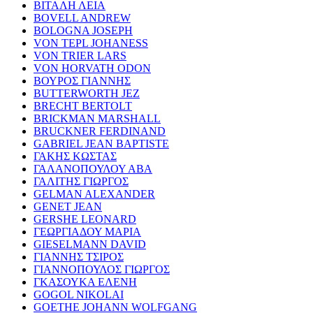
ΒΙΤΑΛΗ ΛΕΙΑ
BOVELL ANDREW
BOLOGNA JOSEPH
VON TEPL JOHANESS
VON TRIER LARS
VON HORVATH ODON
ΒΟΥΡΟΣ ΓΙΑΝΝΗΣ
BUTTERWORTH JEZ
BRECHT BERTOLT
BRICKMAN MARSHALL
BRUCKNER FERDINAND
GABRIEL JEAN BAPTISTE
ΓΑΚΗΣ ΚΩΣΤΑΣ
ΓΑΛΑΝΟΠΟΥΛΟΥ ΑΒΑ
ΓΑΛΙΤΗΣ ΓΙΩΡΓΟΣ
GELMAN ALEXANDER
GENET JEAN
GERSHE LEONARD
ΓΕΩΡΓΙΑΔΟΥ ΜΑΡΙΑ
GIESELMANN DAVID
ΓΙΑΝΝΗΣ ΤΣΙΡΟΣ
ΓΙΑΝΝΟΠΟΥΛΟΣ ΓΙΩΡΓΟΣ
ΓΚΑΣΟΥΚΑ ΕΛΕΝΗ
GOGOL NIKOLAI
GOETHE JOHANN WOLFGANG