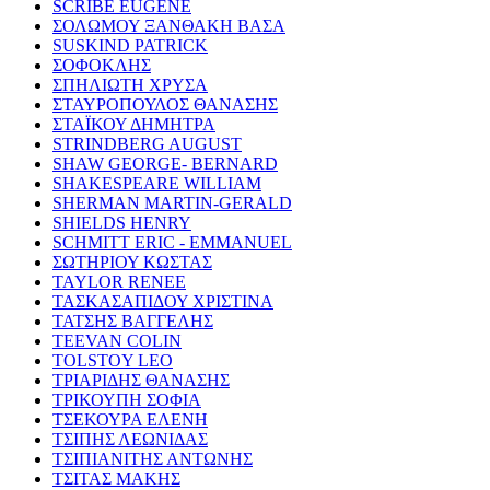
SCRIBE EUGENE
ΣΟΛΩΜΟΥ ΞΑΝΘΑΚΗ ΒΑΣΑ
SUSKIND PATRICK
ΣΟΦΟΚΛΗΣ
ΣΠΗΛΙΩΤΗ ΧΡΥΣΑ
ΣΤΑΥΡΟΠΟΥΛΟΣ ΘΑΝΑΣΗΣ
ΣΤΑΪΚΟΥ ΔΗΜΗΤΡΑ
STRINDBERG AUGUST
SHAW GEORGE- BERNARD
SHAKESPEARE WILLIAM
SHERMAN MARTIN-GERALD
SHIELDS HENRY
SCHMITT ERIC - EMMANUEL
ΣΩΤΗΡΙΟΥ ΚΩΣΤΑΣ
TAYLOR RENEE
ΤΑΣΚΑΣΑΠΙΔΟΥ ΧΡΙΣΤΙΝΑ
ΤΑΤΣΗΣ ΒΑΓΓΕΛΗΣ
TEEVAN COLIN
TOLSTOY LEO
ΤΡΙΑΡΙΔΗΣ ΘΑΝΑΣΗΣ
ΤΡΙΚΟΥΠΗ ΣΟΦΙΑ
ΤΣΕΚΟΥΡΑ ΕΛΕΝΗ
ΤΣΙΠΗΣ ΛΕΩΝΙΔΑΣ
ΤΣΙΠΙΑΝΙΤΗΣ ΑΝΤΩΝΗΣ
ΤΣΙΤΑΣ ΜΑΚΗΣ