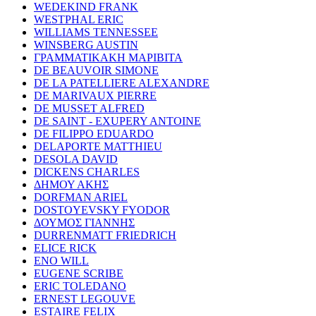
WEDEKIND FRANK
WESTPHAL ERIC
WILLIAMS TENNESSEE
WINSBERG AUSTIN
ΓΡΑΜΜΑΤΙΚΑΚΗ ΜΑΡΙΒΙΤΑ
DE BEAUVOIR SIMONE
DE LA PATELLIERE ALEXANDRE
DE MARIVAUX PIERRE
DE MUSSET ALFRED
DE SAINT - EXUPERY ANTOINE
DE FILIPPO EDUARDO
DELAPORTE MATTHIEU
DESOLA DAVID
DICKENS CHARLES
ΔΗΜΟΥ ΑΚΗΣ
DORFMAN ARIEL
DOSTOYEVSKY FYODOR
ΔΟΥΜΟΣ ΓΙΑΝΝΗΣ
DURRENMATT FRIEDRICH
ELICE RICK
ENO WILL
EUGENE SCRIBE
ERIC TOLEDANO
ERNEST LEGOUVE
ESTAIRE FELIX