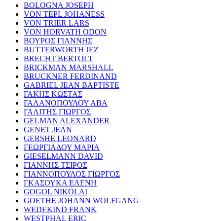
BOLOGNA JOSEPH
VON TEPL JOHANESS
VON TRIER LARS
VON HORVATH ODON
ΒΟΥΡΟΣ ΓΙΑΝΝΗΣ
BUTTERWORTH JEZ
BRECHT BERTOLT
BRICKMAN MARSHALL
BRUCKNER FERDINAND
GABRIEL JEAN BAPTISTE
ΓΑΚΗΣ ΚΩΣΤΑΣ
ΓΑΛΑΝΟΠΟΥΛΟΥ ΑΒΑ
ΓΑΛΙΤΗΣ ΓΙΩΡΓΟΣ
GELMAN ALEXANDER
GENET JEAN
GERSHE LEONARD
ΓΕΩΡΓΙΑΔΟΥ ΜΑΡΙΑ
GIESELMANN DAVID
ΓΙΑΝΝΗΣ ΤΣΙΡΟΣ
ΓΙΑΝΝΟΠΟΥΛΟΣ ΓΙΩΡΓΟΣ
ΓΚΑΣΟΥΚΑ ΕΛΕΝΗ
GOGOL NIKOLAI
GOETHE JOHANN WOLFGANG
WEDEKIND FRANK
WESTPHAL ERIC