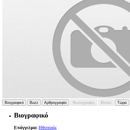
Βιογραφικό
Buzz
Αρθρογραφία
Φωτογραφίες
Βίντεο
Τώρα
Βιογραφικό
Επάγγελμα:
Ηθοποιός