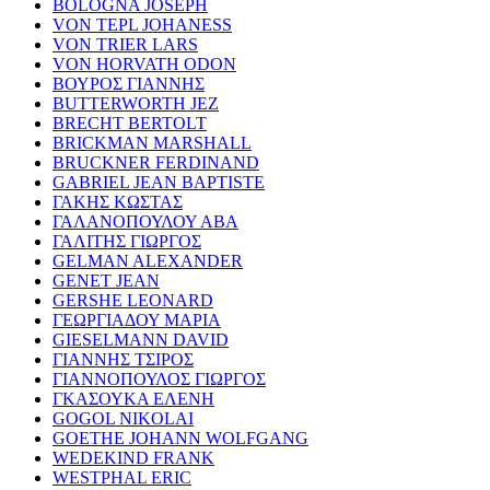
BOLOGNA JOSEPH
VON TEPL JOHANESS
VON TRIER LARS
VON HORVATH ODON
ΒΟΥΡΟΣ ΓΙΑΝΝΗΣ
BUTTERWORTH JEZ
BRECHT BERTOLT
BRICKMAN MARSHALL
BRUCKNER FERDINAND
GABRIEL JEAN BAPTISTE
ΓΑΚΗΣ ΚΩΣΤΑΣ
ΓΑΛΑΝΟΠΟΥΛΟΥ ΑΒΑ
ΓΑΛΙΤΗΣ ΓΙΩΡΓΟΣ
GELMAN ALEXANDER
GENET JEAN
GERSHE LEONARD
ΓΕΩΡΓΙΑΔΟΥ ΜΑΡΙΑ
GIESELMANN DAVID
ΓΙΑΝΝΗΣ ΤΣΙΡΟΣ
ΓΙΑΝΝΟΠΟΥΛΟΣ ΓΙΩΡΓΟΣ
ΓΚΑΣΟΥΚΑ ΕΛΕΝΗ
GOGOL NIKOLAI
GOETHE JOHANN WOLFGANG
WEDEKIND FRANK
WESTPHAL ERIC