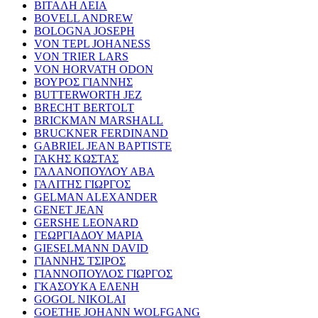
ΒΙΤΑΛΗ ΛΕΙΑ
BOVELL ANDREW
BOLOGNA JOSEPH
VON TEPL JOHANESS
VON TRIER LARS
VON HORVATH ODON
ΒΟΥΡΟΣ ΓΙΑΝΝΗΣ
BUTTERWORTH JEZ
BRECHT BERTOLT
BRICKMAN MARSHALL
BRUCKNER FERDINAND
GABRIEL JEAN BAPTISTE
ΓΑΚΗΣ ΚΩΣΤΑΣ
ΓΑΛΑΝΟΠΟΥΛΟΥ ΑΒΑ
ΓΑΛΙΤΗΣ ΓΙΩΡΓΟΣ
GELMAN ALEXANDER
GENET JEAN
GERSHE LEONARD
ΓΕΩΡΓΙΑΔΟΥ ΜΑΡΙΑ
GIESELMANN DAVID
ΓΙΑΝΝΗΣ ΤΣΙΡΟΣ
ΓΙΑΝΝΟΠΟΥΛΟΣ ΓΙΩΡΓΟΣ
ΓΚΑΣΟΥΚΑ ΕΛΕΝΗ
GOGOL NIKOLAI
GOETHE JOHANN WOLFGANG