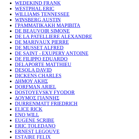
WEDEKIND FRANK
WESTPHAL ERIC
WILLIAMS TENNESSEE
WINSBERG AUSTIN
ΓΡΑΜΜΑΤΙΚΑΚΗ ΜΑΡΙΒΙΤΑ
DE BEAUVOIR SIMONE
DE LA PATELLIERE ALEXANDRE
DE MARIVAUX PIERRE
DE MUSSET ALFRED
DE SAINT - EXUPERY ANTOINE
DE FILIPPO EDUARDO
DELAPORTE MATTHIEU
DESOLA DAVID
DICKENS CHARLES
ΔΗΜΟΥ ΑΚΗΣ
DORFMAN ARIEL
DOSTOYEVSKY FYODOR
ΔΟΥΜΟΣ ΓΙΑΝΝΗΣ
DURRENMATT FRIEDRICH
ELICE RICK
ENO WILL
EUGENE SCRIBE
ERIC TOLEDANO
ERNEST LEGOUVE
ESTAIRE FELIX