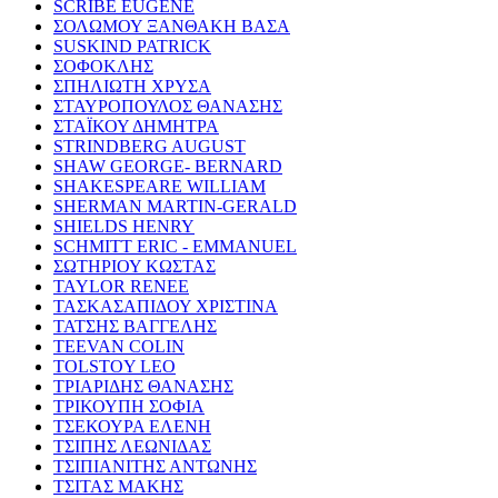
SCRIBE EUGENE
ΣΟΛΩΜΟΥ ΞΑΝΘΑΚΗ ΒΑΣΑ
SUSKIND PATRICK
ΣΟΦΟΚΛΗΣ
ΣΠΗΛΙΩΤΗ ΧΡΥΣΑ
ΣΤΑΥΡΟΠΟΥΛΟΣ ΘΑΝΑΣΗΣ
ΣΤΑΪΚΟΥ ΔΗΜΗΤΡΑ
STRINDBERG AUGUST
SHAW GEORGE- BERNARD
SHAKESPEARE WILLIAM
SHERMAN MARTIN-GERALD
SHIELDS HENRY
SCHMITT ERIC - EMMANUEL
ΣΩΤΗΡΙΟΥ ΚΩΣΤΑΣ
TAYLOR RENEE
ΤΑΣΚΑΣΑΠΙΔΟΥ ΧΡΙΣΤΙΝΑ
ΤΑΤΣΗΣ ΒΑΓΓΕΛΗΣ
TEEVAN COLIN
TOLSTOY LEO
ΤΡΙΑΡΙΔΗΣ ΘΑΝΑΣΗΣ
ΤΡΙΚΟΥΠΗ ΣΟΦΙΑ
ΤΣΕΚΟΥΡΑ ΕΛΕΝΗ
ΤΣΙΠΗΣ ΛΕΩΝΙΔΑΣ
ΤΣΙΠΙΑΝΙΤΗΣ ΑΝΤΩΝΗΣ
ΤΣΙΤΑΣ ΜΑΚΗΣ