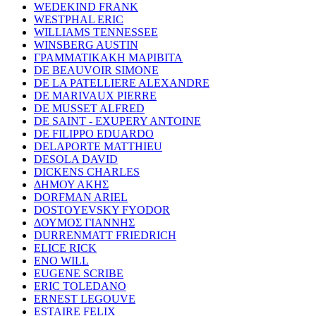
WEDEKIND FRANK
WESTPHAL ERIC
WILLIAMS TENNESSEE
WINSBERG AUSTIN
ΓΡΑΜΜΑΤΙΚΑΚΗ ΜΑΡΙΒΙΤΑ
DE BEAUVOIR SIMONE
DE LA PATELLIERE ALEXANDRE
DE MARIVAUX PIERRE
DE MUSSET ALFRED
DE SAINT - EXUPERY ANTOINE
DE FILIPPO EDUARDO
DELAPORTE MATTHIEU
DESOLA DAVID
DICKENS CHARLES
ΔΗΜΟΥ ΑΚΗΣ
DORFMAN ARIEL
DOSTOYEVSKY FYODOR
ΔΟΥΜΟΣ ΓΙΑΝΝΗΣ
DURRENMATT FRIEDRICH
ELICE RICK
ENO WILL
EUGENE SCRIBE
ERIC TOLEDANO
ERNEST LEGOUVE
ESTAIRE FELIX