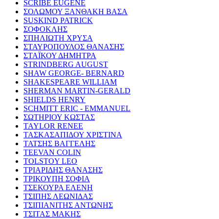
SCRIBE EUGENE
ΣΟΛΩΜΟΥ ΞΑΝΘΑΚΗ ΒΑΣΑ
SUSKIND PATRICK
ΣΟΦΟΚΛΗΣ
ΣΠΗΛΙΩΤΗ ΧΡΥΣΑ
ΣΤΑΥΡΟΠΟΥΛΟΣ ΘΑΝΑΣΗΣ
ΣΤΑΪΚΟΥ ΔΗΜΗΤΡΑ
STRINDBERG AUGUST
SHAW GEORGE- BERNARD
SHAKESPEARE WILLIAM
SHERMAN MARTIN-GERALD
SHIELDS HENRY
SCHMITT ERIC - EMMANUEL
ΣΩΤΗΡΙΟΥ ΚΩΣΤΑΣ
TAYLOR RENEE
ΤΑΣΚΑΣΑΠΙΔΟΥ ΧΡΙΣΤΙΝΑ
ΤΑΤΣΗΣ ΒΑΓΓΕΛΗΣ
TEEVAN COLIN
TOLSTOY LEO
ΤΡΙΑΡΙΔΗΣ ΘΑΝΑΣΗΣ
ΤΡΙΚΟΥΠΗ ΣΟΦΙΑ
ΤΣΕΚΟΥΡΑ ΕΛΕΝΗ
ΤΣΙΠΗΣ ΛΕΩΝΙΔΑΣ
ΤΣΙΠΙΑΝΙΤΗΣ ΑΝΤΩΝΗΣ
ΤΣΙΤΑΣ ΜΑΚΗΣ