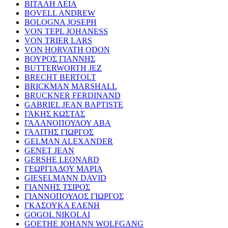
ΒΙΤΑΛΗ ΛΕΙΑ
BOVELL ANDREW
BOLOGNA JOSEPH
VON TEPL JOHANESS
VON TRIER LARS
VON HORVATH ODON
ΒΟΥΡΟΣ ΓΙΑΝΝΗΣ
BUTTERWORTH JEZ
BRECHT BERTOLT
BRICKMAN MARSHALL
BRUCKNER FERDINAND
GABRIEL JEAN BAPTISTE
ΓΑΚΗΣ ΚΩΣΤΑΣ
ΓΑΛΑΝΟΠΟΥΛΟΥ ΑΒΑ
ΓΑΛΙΤΗΣ ΓΙΩΡΓΟΣ
GELMAN ALEXANDER
GENET JEAN
GERSHE LEONARD
ΓΕΩΡΓΙΑΔΟΥ ΜΑΡΙΑ
GIESELMANN DAVID
ΓΙΑΝΝΗΣ ΤΣΙΡΟΣ
ΓΙΑΝΝΟΠΟΥΛΟΣ ΓΙΩΡΓΟΣ
ΓΚΑΣΟΥΚΑ ΕΛΕΝΗ
GOGOL NIKOLAI
GOETHE JOHANN WOLFGANG