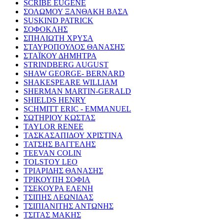
SCRIBE EUGENE
ΣΟΛΩΜΟΥ ΞΑΝΘΑΚΗ ΒΑΣΑ
SUSKIND PATRICK
ΣΟΦΟΚΛΗΣ
ΣΠΗΛΙΩΤΗ ΧΡΥΣΑ
ΣΤΑΥΡΟΠΟΥΛΟΣ ΘΑΝΑΣΗΣ
ΣΤΑΪΚΟΥ ΔΗΜΗΤΡΑ
STRINDBERG AUGUST
SHAW GEORGE- BERNARD
SHAKESPEARE WILLIAM
SHERMAN MARTIN-GERALD
SHIELDS HENRY
SCHMITT ERIC - EMMANUEL
ΣΩΤΗΡΙΟΥ ΚΩΣΤΑΣ
TAYLOR RENEE
ΤΑΣΚΑΣΑΠΙΔΟΥ ΧΡΙΣΤΙΝΑ
ΤΑΤΣΗΣ ΒΑΓΓΕΛΗΣ
TEEVAN COLIN
TOLSTOY LEO
ΤΡΙΑΡΙΔΗΣ ΘΑΝΑΣΗΣ
ΤΡΙΚΟΥΠΗ ΣΟΦΙΑ
ΤΣΕΚΟΥΡΑ ΕΛΕΝΗ
ΤΣΙΠΗΣ ΛΕΩΝΙΔΑΣ
ΤΣΙΠΙΑΝΙΤΗΣ ΑΝΤΩΝΗΣ
ΤΣΙΤΑΣ ΜΑΚΗΣ