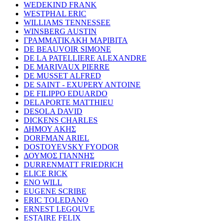
WEDEKIND FRANK
WESTPHAL ERIC
WILLIAMS TENNESSEE
WINSBERG AUSTIN
ΓΡΑΜΜΑΤΙΚΑΚΗ ΜΑΡΙΒΙΤΑ
DE BEAUVOIR SIMONE
DE LA PATELLIERE ALEXANDRE
DE MARIVAUX PIERRE
DE MUSSET ALFRED
DE SAINT - EXUPERY ANTOINE
DE FILIPPO EDUARDO
DELAPORTE MATTHIEU
DESOLA DAVID
DICKENS CHARLES
ΔΗΜΟΥ ΑΚΗΣ
DORFMAN ARIEL
DOSTOYEVSKY FYODOR
ΔΟΥΜΟΣ ΓΙΑΝΝΗΣ
DURRENMATT FRIEDRICH
ELICE RICK
ENO WILL
EUGENE SCRIBE
ERIC TOLEDANO
ERNEST LEGOUVE
ESTAIRE FELIX