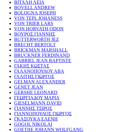
ΒΙΤΑΛΗ ΛΕΙΑ
BOVELL ANDREW
BOLOGNA JOSEPH
VON TEPL JOHANESS
VON TRIER LARS
VON HORVATH ODON
ΒΟΥΡΟΣ ΓΙΑΝΝΗΣ
BUTTERWORTH JEZ
BRECHT BERTOLT
BRICKMAN MARSHALL
BRUCKNER FERDINAND
GABRIEL JEAN BAPTISTE
ΓΑΚΗΣ ΚΩΣΤΑΣ
ΓΑΛΑΝΟΠΟΥΛΟΥ ΑΒΑ
ΓΑΛΙΤΗΣ ΓΙΩΡΓΟΣ
GELMAN ALEXANDER
GENET JEAN
GERSHE LEONARD
ΓΕΩΡΓΙΑΔΟΥ ΜΑΡΙΑ
GIESELMANN DAVID
ΓΙΑΝΝΗΣ ΤΣΙΡΟΣ
ΓΙΑΝΝΟΠΟΥΛΟΣ ΓΙΩΡΓΟΣ
ΓΚΑΣΟΥΚΑ ΕΛΕΝΗ
GOGOL NIKOLAI
GOETHE JOHANN WOLFGANG