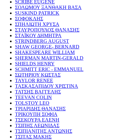
SCRIBE EUGENE
ΣΟΛΩΜΟΥ ΞΑΝΘΑΚΗ ΒΑΣΑ
SUSKIND PATRICK
ΣΟΦΟΚΛΗΣ
ΣΠΗΛΙΩΤΗ ΧΡΥΣΑ
ΣΤΑΥΡΟΠΟΥΛΟΣ ΘΑΝΑΣΗΣ
ΣΤΑΪΚΟΥ ΔΗΜΗΤΡΑ
STRINDBERG AUGUST
SHAW GEORGE- BERNARD
SHAKESPEARE WILLIAM
SHERMAN MARTIN-GERALD
SHIELDS HENRY
SCHMITT ERIC - EMMANUEL
ΣΩΤΗΡΙΟΥ ΚΩΣΤΑΣ
TAYLOR RENEE
ΤΑΣΚΑΣΑΠΙΔΟΥ ΧΡΙΣΤΙΝΑ
ΤΑΤΣΗΣ ΒΑΓΓΕΛΗΣ
TEEVAN COLIN
TOLSTOY LEO
ΤΡΙΑΡΙΔΗΣ ΘΑΝΑΣΗΣ
ΤΡΙΚΟΥΠΗ ΣΟΦΙΑ
ΤΣΕΚΟΥΡΑ ΕΛΕΝΗ
ΤΣΙΠΗΣ ΛΕΩΝΙΔΑΣ
ΤΣΙΠΙΑΝΙΤΗΣ ΑΝΤΩΝΗΣ
ΤΣΙΤΑΣ ΜΑΚΗΣ