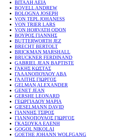
ΒΙΤΑΛΗ ΛΕΙΑ
BOVELL ANDREW
BOLOGNA JOSEPH
VON TEPL JOHANESS
VON TRIER LARS
VON HORVATH ODON
ΒΟΥΡΟΣ ΓΙΑΝΝΗΣ
BUTTERWORTH JEZ
BRECHT BERTOLT
BRICKMAN MARSHALL
BRUCKNER FERDINAND
GABRIEL JEAN BAPTISTE
ΓΑΚΗΣ ΚΩΣΤΑΣ
ΓΑΛΑΝΟΠΟΥΛΟΥ ΑΒΑ
ΓΑΛΙΤΗΣ ΓΙΩΡΓΟΣ
GELMAN ALEXANDER
GENET JEAN
GERSHE LEONARD
ΓΕΩΡΓΙΑΔΟΥ ΜΑΡΙΑ
GIESELMANN DAVID
ΓΙΑΝΝΗΣ ΤΣΙΡΟΣ
ΓΙΑΝΝΟΠΟΥΛΟΣ ΓΙΩΡΓΟΣ
ΓΚΑΣΟΥΚΑ ΕΛΕΝΗ
GOGOL NIKOLAI
GOETHE JOHANN WOLFGANG