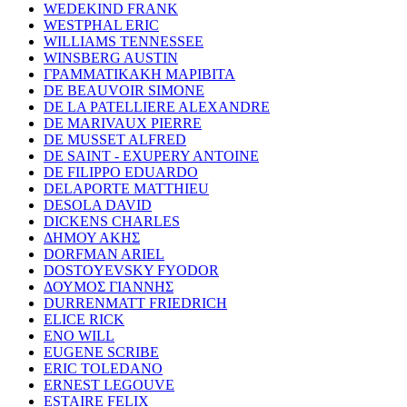
WEDEKIND FRANK
WESTPHAL ERIC
WILLIAMS TENNESSEE
WINSBERG AUSTIN
ΓΡΑΜΜΑΤΙΚΑΚΗ ΜΑΡΙΒΙΤΑ
DE BEAUVOIR SIMONE
DE LA PATELLIERE ALEXANDRE
DE MARIVAUX PIERRE
DE MUSSET ALFRED
DE SAINT - EXUPERY ANTOINE
DE FILIPPO EDUARDO
DELAPORTE MATTHIEU
DESOLA DAVID
DICKENS CHARLES
ΔΗΜΟΥ ΑΚΗΣ
DORFMAN ARIEL
DOSTOYEVSKY FYODOR
ΔΟΥΜΟΣ ΓΙΑΝΝΗΣ
DURRENMATT FRIEDRICH
ELICE RICK
ENO WILL
EUGENE SCRIBE
ERIC TOLEDANO
ERNEST LEGOUVE
ESTAIRE FELIX