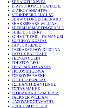
ΣΠΗΛΙΩΤΗ ΧΡΥΣΑ
ΣΤΑΥΡΟΠΟΥΛΟΣ ΘΑΝΑΣΗΣ
ΣΤΑΪΚΟΥ ΔΗΜΗΤΡΑ
STRINDBERG AUGUST
SHAW GEORGE- BERNARD
SHAKESPEARE WILLIAM
SHERMAN MARTIN-GERALD
SHIELDS HENRY
SCHMITT ERIC - EMMANUEL
ΣΩΤΗΡΙΟΥ ΚΩΣΤΑΣ
TAYLOR RENEE
ΤΑΣΚΑΣΑΠΙΔΟΥ ΧΡΙΣΤΙΝΑ
ΤΑΤΣΗΣ ΒΑΓΓΕΛΗΣ
TEEVAN COLIN
TOLSTOY LEO
ΤΡΙΑΡΙΔΗΣ ΘΑΝΑΣΗΣ
ΤΡΙΚΟΥΠΗ ΣΟΦΙΑ
ΤΣΕΚΟΥΡΑ ΕΛΕΝΗ
ΤΣΙΠΗΣ ΛΕΩΝΙΔΑΣ
ΤΣΙΠΙΑΝΙΤΗΣ ΑΝΤΩΝΗΣ
ΤΣΙΤΑΣ ΜΑΚΗΣ
ΤΣΟΠΑΝΑΚΗ ΑΛΜΠΕΡΤΑ
FALKNER WILLIAM
ΦΑΣΟΥΛΗΣ ΣΤΑΜΑΤΗΣ
ΦΙΛΙΠΠΙΔΟΥ ΣΟΦΙΑ