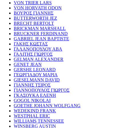
VON TRIER LARS
VON HORVATH ODON
ΒΟΥΡΟΣ ΓΙΑΝΝΗΣ
BUTTERWORTH JEZ
BRECHT BERTOLT
BRICKMAN MARSHALL
BRUCKNER FERDINAND
GABRIEL JEAN BAPTISTE
ΓΑΚΗΣ ΚΩΣΤΑΣ
ΓΑΛΑΝΟΠΟΥΛΟΥ ΑΒΑ
ΓΑΛΙΤΗΣ ΓΙΩΡΓΟΣ
GELMAN ALEXANDER
GENET JEAN
GERSHE LEONARD
ΓΕΩΡΓΙΑΔΟΥ ΜΑΡΙΑ
GIESELMANN DAVID
ΓΙΑΝΝΗΣ ΤΣΙΡΟΣ
ΓΙΑΝΝΟΠΟΥΛΟΣ ΓΙΩΡΓΟΣ
ΓΚΑΣΟΥΚΑ ΕΛΕΝΗ
GOGOL NIKOLAI
GOETHE JOHANN WOLFGANG
WEDEKIND FRANK
WESTPHAL ERIC
WILLIAMS TENNESSEE
WINSBERG AUSTIN