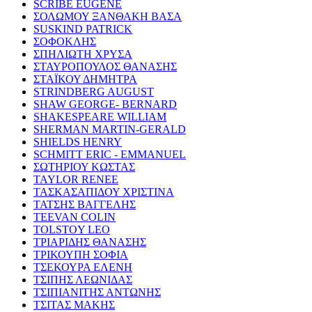
SCRIBE EUGENE
ΣΟΛΩΜΟΥ ΞΑΝΘΑΚΗ ΒΑΣΑ
SUSKIND PATRICK
ΣΟΦΟΚΛΗΣ
ΣΠΗΛΙΩΤΗ ΧΡΥΣΑ
ΣΤΑΥΡΟΠΟΥΛΟΣ ΘΑΝΑΣΗΣ
ΣΤΑΪΚΟΥ ΔΗΜΗΤΡΑ
STRINDBERG AUGUST
SHAW GEORGE- BERNARD
SHAKESPEARE WILLIAM
SHERMAN MARTIN-GERALD
SHIELDS HENRY
SCHMITT ERIC - EMMANUEL
ΣΩΤΗΡΙΟΥ ΚΩΣΤΑΣ
TAYLOR RENEE
ΤΑΣΚΑΣΑΠΙΔΟΥ ΧΡΙΣΤΙΝΑ
ΤΑΤΣΗΣ ΒΑΓΓΕΛΗΣ
TEEVAN COLIN
TOLSTOY LEO
ΤΡΙΑΡΙΔΗΣ ΘΑΝΑΣΗΣ
ΤΡΙΚΟΥΠΗ ΣΟΦΙΑ
ΤΣΕΚΟΥΡΑ ΕΛΕΝΗ
ΤΣΙΠΗΣ ΛΕΩΝΙΔΑΣ
ΤΣΙΠΙΑΝΙΤΗΣ ΑΝΤΩΝΗΣ
ΤΣΙΤΑΣ ΜΑΚΗΣ