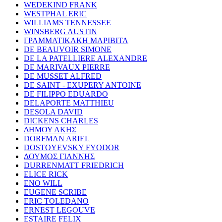
WEDEKIND FRANK
WESTPHAL ERIC
WILLIAMS TENNESSEE
WINSBERG AUSTIN
ΓΡΑΜΜΑΤΙΚΑΚΗ ΜΑΡΙΒΙΤΑ
DE BEAUVOIR SIMONE
DE LA PATELLIERE ALEXANDRE
DE MARIVAUX PIERRE
DE MUSSET ALFRED
DE SAINT - EXUPERY ANTOINE
DE FILIPPO EDUARDO
DELAPORTE MATTHIEU
DESOLA DAVID
DICKENS CHARLES
ΔΗΜΟΥ ΑΚΗΣ
DORFMAN ARIEL
DOSTOYEVSKY FYODOR
ΔΟΥΜΟΣ ΓΙΑΝΝΗΣ
DURRENMATT FRIEDRICH
ELICE RICK
ENO WILL
EUGENE SCRIBE
ERIC TOLEDANO
ERNEST LEGOUVE
ESTAIRE FELIX