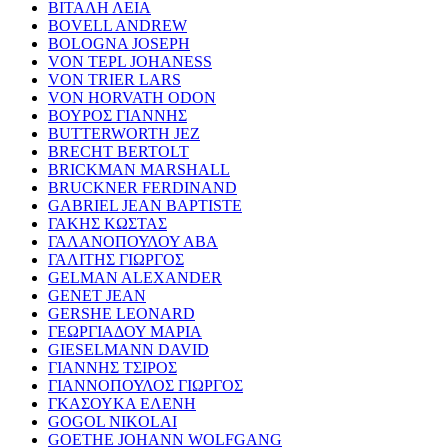
ΒΙΤΑΛΗ ΛΕΙΑ
BOVELL ANDREW
BOLOGNA JOSEPH
VON TEPL JOHANESS
VON TRIER LARS
VON HORVATH ODON
ΒΟΥΡΟΣ ΓΙΑΝΝΗΣ
BUTTERWORTH JEZ
BRECHT BERTOLT
BRICKMAN MARSHALL
BRUCKNER FERDINAND
GABRIEL JEAN BAPTISTE
ΓΑΚΗΣ ΚΩΣΤΑΣ
ΓΑΛΑΝΟΠΟΥΛΟΥ ΑΒΑ
ΓΑΛΙΤΗΣ ΓΙΩΡΓΟΣ
GELMAN ALEXANDER
GENET JEAN
GERSHE LEONARD
ΓΕΩΡΓΙΑΔΟΥ ΜΑΡΙΑ
GIESELMANN DAVID
ΓΙΑΝΝΗΣ ΤΣΙΡΟΣ
ΓΙΑΝΝΟΠΟΥΛΟΣ ΓΙΩΡΓΟΣ
ΓΚΑΣΟΥΚΑ ΕΛΕΝΗ
GOGOL NIKOLAI
GOETHE JOHANN WOLFGANG