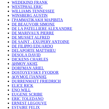
WEDEKIND FRANK
WESTPHAL ERIC
WILLIAMS TENNESSEE
WINSBERG AUSTIN
ΓΡΑΜΜΑΤΙΚΑΚΗ ΜΑΡΙΒΙΤΑ
DE BEAUVOIR SIMONE
DE LA PATELLIERE ALEXANDRE
DE MARIVAUX PIERRE
DE MUSSET ALFRED
DE SAINT - EXUPERY ANTOINE
DE FILIPPO EDUARDO
DELAPORTE MATTHIEU
DESOLA DAVID
DICKENS CHARLES
ΔΗΜΟΥ ΑΚΗΣ
DORFMAN ARIEL
DOSTOYEVSKY FYODOR
ΔΟΥΜΟΣ ΓΙΑΝΝΗΣ
DURRENMATT FRIEDRICH
ELICE RICK
ENO WILL
EUGENE SCRIBE
ERIC TOLEDANO
ERNEST LEGOUVE
ESTAIRE FELIX