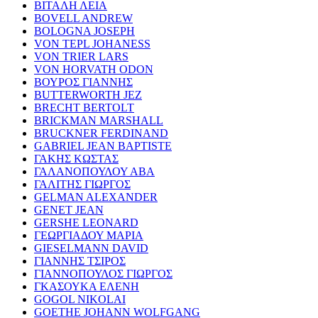
ΒΙΤΑΛΗ ΛΕΙΑ
BOVELL ANDREW
BOLOGNA JOSEPH
VON TEPL JOHANESS
VON TRIER LARS
VON HORVATH ODON
ΒΟΥΡΟΣ ΓΙΑΝΝΗΣ
BUTTERWORTH JEZ
BRECHT BERTOLT
BRICKMAN MARSHALL
BRUCKNER FERDINAND
GABRIEL JEAN BAPTISTE
ΓΑΚΗΣ ΚΩΣΤΑΣ
ΓΑΛΑΝΟΠΟΥΛΟΥ ΑΒΑ
ΓΑΛΙΤΗΣ ΓΙΩΡΓΟΣ
GELMAN ALEXANDER
GENET JEAN
GERSHE LEONARD
ΓΕΩΡΓΙΑΔΟΥ ΜΑΡΙΑ
GIESELMANN DAVID
ΓΙΑΝΝΗΣ ΤΣΙΡΟΣ
ΓΙΑΝΝΟΠΟΥΛΟΣ ΓΙΩΡΓΟΣ
ΓΚΑΣΟΥΚΑ ΕΛΕΝΗ
GOGOL NIKOLAI
GOETHE JOHANN WOLFGANG