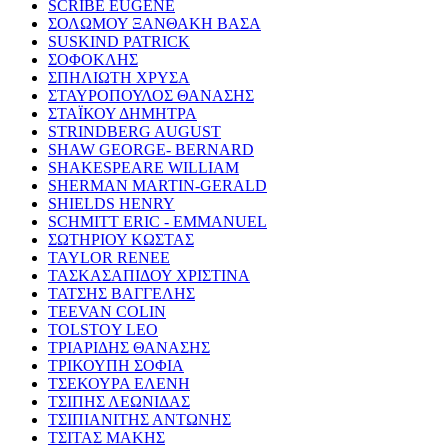
SCRIBE EUGENE
ΣΟΛΩΜΟΥ ΞΑΝΘΑΚΗ ΒΑΣΑ
SUSKIND PATRICK
ΣΟΦΟΚΛΗΣ
ΣΠΗΛΙΩΤΗ ΧΡΥΣΑ
ΣΤΑΥΡΟΠΟΥΛΟΣ ΘΑΝΑΣΗΣ
ΣΤΑΪΚΟΥ ΔΗΜΗΤΡΑ
STRINDBERG AUGUST
SHAW GEORGE- BERNARD
SHAKESPEARE WILLIAM
SHERMAN MARTIN-GERALD
SHIELDS HENRY
SCHMITT ERIC - EMMANUEL
ΣΩΤΗΡΙΟΥ ΚΩΣΤΑΣ
TAYLOR RENEE
ΤΑΣΚΑΣΑΠΙΔΟΥ ΧΡΙΣΤΙΝΑ
ΤΑΤΣΗΣ ΒΑΓΓΕΛΗΣ
TEEVAN COLIN
TOLSTOY LEO
ΤΡΙΑΡΙΔΗΣ ΘΑΝΑΣΗΣ
ΤΡΙΚΟΥΠΗ ΣΟΦΙΑ
ΤΣΕΚΟΥΡΑ ΕΛΕΝΗ
ΤΣΙΠΗΣ ΛΕΩΝΙΔΑΣ
ΤΣΙΠΙΑΝΙΤΗΣ ΑΝΤΩΝΗΣ
ΤΣΙΤΑΣ ΜΑΚΗΣ