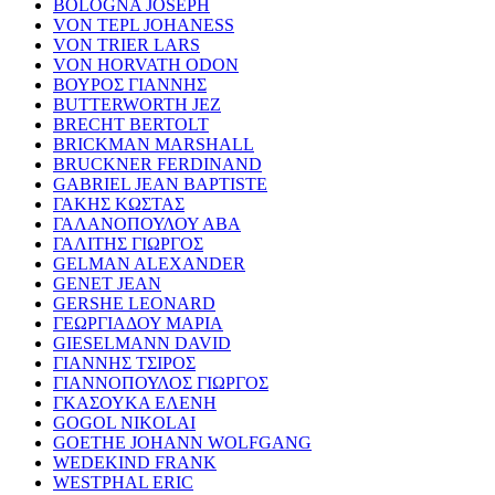
BOLOGNA JOSEPH
VON TEPL JOHANESS
VON TRIER LARS
VON HORVATH ODON
ΒΟΥΡΟΣ ΓΙΑΝΝΗΣ
BUTTERWORTH JEZ
BRECHT BERTOLT
BRICKMAN MARSHALL
BRUCKNER FERDINAND
GABRIEL JEAN BAPTISTE
ΓΑΚΗΣ ΚΩΣΤΑΣ
ΓΑΛΑΝΟΠΟΥΛΟΥ ΑΒΑ
ΓΑΛΙΤΗΣ ΓΙΩΡΓΟΣ
GELMAN ALEXANDER
GENET JEAN
GERSHE LEONARD
ΓΕΩΡΓΙΑΔΟΥ ΜΑΡΙΑ
GIESELMANN DAVID
ΓΙΑΝΝΗΣ ΤΣΙΡΟΣ
ΓΙΑΝΝΟΠΟΥΛΟΣ ΓΙΩΡΓΟΣ
ΓΚΑΣΟΥΚΑ ΕΛΕΝΗ
GOGOL NIKOLAI
GOETHE JOHANN WOLFGANG
WEDEKIND FRANK
WESTPHAL ERIC