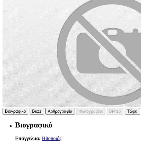
Βιογραφικό
Buzz
Αρθρογραφία
Φωτογραφίες
Βίντεο
Τώρα
Βιογραφικό
Επάγγελμα:
Ηθοποιός