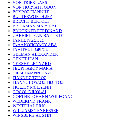
VON TRIER LARS
VON HORVATH ODON
ΒΟΥΡΟΣ ΓΙΑΝΝΗΣ
BUTTERWORTH JEZ
BRECHT BERTOLT
BRICKMAN MARSHALL
BRUCKNER FERDINAND
GABRIEL JEAN BAPTISTE
ΓΑΚΗΣ ΚΩΣΤΑΣ
ΓΑΛΑΝΟΠΟΥΛΟΥ ΑΒΑ
ΓΑΛΙΤΗΣ ΓΙΩΡΓΟΣ
GELMAN ALEXANDER
GENET JEAN
GERSHE LEONARD
ΓΕΩΡΓΙΑΔΟΥ ΜΑΡΙΑ
GIESELMANN DAVID
ΓΙΑΝΝΗΣ ΤΣΙΡΟΣ
ΓΙΑΝΝΟΠΟΥΛΟΣ ΓΙΩΡΓΟΣ
ΓΚΑΣΟΥΚΑ ΕΛΕΝΗ
GOGOL NIKOLAI
GOETHE JOHANN WOLFGANG
WEDEKIND FRANK
WESTPHAL ERIC
WILLIAMS TENNESSEE
WINSBERG AUSTIN