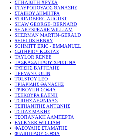
ΣΠΗΛΙΩΤΗ ΧΡΥΣΑ
ΣΤΑΥΡΟΠΟΥΛΟΣ ΘΑΝΑΣΗΣ
ΣΤΑΪΚΟΥ ΔΗΜΗΤΡΑ
STRINDBERG AUGUST
SHAW GEORGE- BERNARD
SHAKESPEARE WILLIAM
SHERMAN MARTIN-GERALD
SHIELDS HENRY
SCHMITT ERIC - EMMANUEL
ΣΩΤΗΡΙΟΥ ΚΩΣΤΑΣ
TAYLOR RENEE
ΤΑΣΚΑΣΑΠΙΔΟΥ ΧΡΙΣΤΙΝΑ
ΤΑΤΣΗΣ ΒΑΓΓΕΛΗΣ
TEEVAN COLIN
TOLSTOY LEO
ΤΡΙΑΡΙΔΗΣ ΘΑΝΑΣΗΣ
ΤΡΙΚΟΥΠΗ ΣΟΦΙΑ
ΤΣΕΚΟΥΡΑ ΕΛΕΝΗ
ΤΣΙΠΗΣ ΛΕΩΝΙΔΑΣ
ΤΣΙΠΙΑΝΙΤΗΣ ΑΝΤΩΝΗΣ
ΤΣΙΤΑΣ ΜΑΚΗΣ
ΤΣΟΠΑΝΑΚΗ ΑΛΜΠΕΡΤΑ
FALKNER WILLIAM
ΦΑΣΟΥΛΗΣ ΣΤΑΜΑΤΗΣ
ΦΙΛΙΠΠΙΔΟΥ ΣΟΦΙΑ