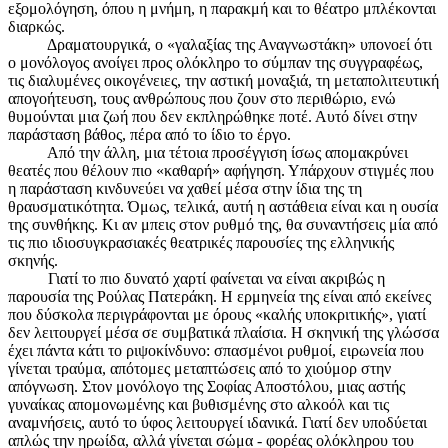
εξομολόγηση, όπου η μνήμη, η παρακμή και το θέατρο μπλέκονται
διαρκώς.
Δραματουργικά, ο «γαλαξίας της Αναγνωστάκη» υπονοεί ότι
ο μονόλογος ανοίγει προς ολόκληρο το σύμπαν της συγγραφέως,
τις διαλυμένες οικογένειες, την αστική μοναξιά, τη μεταπολιτευτική
απογοήτευση, τους ανθρώπους που ζουν στο περιθώριο, ενώ
θυμούνται μια ζωή που δεν εκπληρώθηκε ποτέ. Αυτό δίνει στην
παράσταση βάθος, πέρα από το ίδιο το έργο.
Από την άλλη, μια τέτοια προσέγγιση ίσως απομακρύνει
θεατές που θέλουν πιο «καθαρή» αφήγηση. Υπάρχουν στιγμές που
η παράσταση κινδυνεύει να χαθεί μέσα στην ίδια της τη
θραυσματικότητα. Όμως, τελικά, αυτή η αστάθεια είναι και η ουσία
της συνθήκης. Κι αν μπεις στον ρυθμό της, θα συναντήσεις μία από
τις πιο ιδιοσυγκρασιακές θεατρικές παρουσίες της ελληνικής
σκηνής.
Γιατί το πιο δυνατό χαρτί φαίνεται να είναι ακριβώς η
παρουσία της Ρούλας Πατεράκη. Η ερμηνεία της είναι από εκείνες
που δύσκολα περιγράφονται με όρους «καλής υποκριτικής», γιατί
δεν λειτουργεί μέσα σε συμβατικά πλαίσια. Η σκηνική της γλώσσα
έχει πάντα κάτι το ριψοκίνδυνο: σπασμένοι ρυθμοί, ειρωνεία που
γίνεται τραύμα, απότομες μεταπτώσεις από το χιούμορ στην
απόγνωση. Στον μονόλογο της Σοφίας Αποστόλου, μιας αστής
γυναίκας απομονωμένης και βυθισμένης στο αλκοόλ και τις
αναμνήσεις, αυτό το ύφος λειτουργεί ιδανικά. Γιατί δεν υποδύεται
απλώς την ηρωίδα, αλλά γίνεται σώμα - φορέας ολόκληρου του