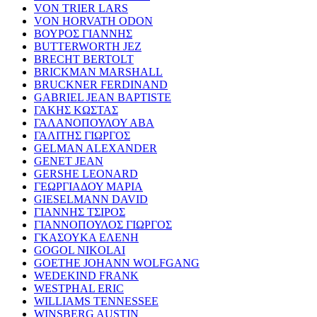
VON TRIER LARS
VON HORVATH ODON
ΒΟΥΡΟΣ ΓΙΑΝΝΗΣ
BUTTERWORTH JEZ
BRECHT BERTOLT
BRICKMAN MARSHALL
BRUCKNER FERDINAND
GABRIEL JEAN BAPTISTE
ΓΑΚΗΣ ΚΩΣΤΑΣ
ΓΑΛΑΝΟΠΟΥΛΟΥ ΑΒΑ
ΓΑΛΙΤΗΣ ΓΙΩΡΓΟΣ
GELMAN ALEXANDER
GENET JEAN
GERSHE LEONARD
ΓΕΩΡΓΙΑΔΟΥ ΜΑΡΙΑ
GIESELMANN DAVID
ΓΙΑΝΝΗΣ ΤΣΙΡΟΣ
ΓΙΑΝΝΟΠΟΥΛΟΣ ΓΙΩΡΓΟΣ
ΓΚΑΣΟΥΚΑ ΕΛΕΝΗ
GOGOL NIKOLAI
GOETHE JOHANN WOLFGANG
WEDEKIND FRANK
WESTPHAL ERIC
WILLIAMS TENNESSEE
WINSBERG AUSTIN