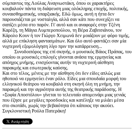
σύμπαντος της Λούλας Αναγνωστάκη, όπου οι χαρακτήρες
κουβαλούν πάντα τη διάψευση μιας ολόκληρης εποχής, πολιτικής,
συναισθηματικής, υπαρξιακής. Εδώ όμως, αυτή η ήττα δεν
παρουσιάζεται με νοσταλγία, αλλά σαν κάτι που συνεχίζει να
σαπίζει μέσα στο παρόν. Γι' αυτό και οι αναφορές στην Τζένη
Καρέζη, τη Μάγια Λυμπεροπούλου, τη Βέρα Ζαβιτσιάνου, τον
Κάρολο Κουν ή τον Γιώργο Χειμωνά δεν μοιάζουν με φόρο τιμής,
αλλά με επίκληση φαντασμάτων. Και όλο αυτό φαντάζει σαν μία
νυχτερινή εξομολόγηση λίγο πριν την κατάρρευση...
Συνοδοιπόρος της επί σκηνής, ο μουσικός Βάιος Πράπας, του
οποίου οι μουσικές επιλογές γίνονται ανάσα της ερμηνείας και
απόηχος μνήμης, ενισχύοντας αυτήν τη νυχτερινή αίσθηση
παρακμής και εσωτερικής καύσης.
Και στο τέλος, μένεις με την αίσθηση ότι δεν είδες απλώς μια
ηθοποιό να ερμηνεύει έναν ρόλο. Είδες μια σπουδαία μορφή του
ελληνικού θεάτρου να κουβαλά στη σκηνή όλη τη μνήμη, την
παρακμή και την αγριότητα αυτής της θεατρικής παράδοσης. Η
«Σοφία Αποστόλου» γίνεται το τελευταίο απομεινάρι μιας γενιάς
που έζησε με μεγάλες προσδοκίες και κατέληξε να μιλάει μέσα
στο σκοτάδι, χωρίς την βεβαιότητα ότι κάποιος την ακούει.
Συγκλονιστική Ρούλα Πατεράκη!