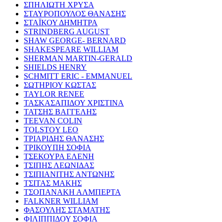
ΣΠΗΛΙΩΤΗ ΧΡΥΣΑ
ΣΤΑΥΡΟΠΟΥΛΟΣ ΘΑΝΑΣΗΣ
ΣΤΑΪΚΟΥ ΔΗΜΗΤΡΑ
STRINDBERG AUGUST
SHAW GEORGE- BERNARD
SHAKESPEARE WILLIAM
SHERMAN MARTIN-GERALD
SHIELDS HENRY
SCHMITT ERIC - EMMANUEL
ΣΩΤΗΡΙΟΥ ΚΩΣΤΑΣ
TAYLOR RENEE
ΤΑΣΚΑΣΑΠΙΔΟΥ ΧΡΙΣΤΙΝΑ
ΤΑΤΣΗΣ ΒΑΓΓΕΛΗΣ
TEEVAN COLIN
TOLSTOY LEO
ΤΡΙΑΡΙΔΗΣ ΘΑΝΑΣΗΣ
ΤΡΙΚΟΥΠΗ ΣΟΦΙΑ
ΤΣΕΚΟΥΡΑ ΕΛΕΝΗ
ΤΣΙΠΗΣ ΛΕΩΝΙΔΑΣ
ΤΣΙΠΙΑΝΙΤΗΣ ΑΝΤΩΝΗΣ
ΤΣΙΤΑΣ ΜΑΚΗΣ
ΤΣΟΠΑΝΑΚΗ ΑΛΜΠΕΡΤΑ
FALKNER WILLIAM
ΦΑΣΟΥΛΗΣ ΣΤΑΜΑΤΗΣ
ΦΙΛΙΠΠΙΔΟΥ ΣΟΦΙΑ