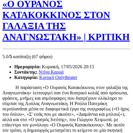
«Ο ΟΥΡΑΝΟΣ
ΚΑΤΑΚΟΚΚΙΝΟΣ ΣΤΟΝ
ΓΑΛΑΞΙΑ ΤΗΣ
ΑΝΑΓΝΩΣΤΑΚΗ» | ΚΡΙΤΙΚΗ
5.0/
5
κατάταξη (67 ψήφοι)
Ημερομηνία:
Κυριακή, 17/05/2026 20:15
Συντάκτης:
Ντίνα Καρρά
Κατηγορία:
Κριτική Onlytheater
Η παράσταση «Ο Ουρανός Κατακόκκινος στον γαλαξία της
Αναγνωστάκη» λειτουργεί σαν ένα θεατρικό κολάζ από πρόσωπα,
φράσεις, μνήμες και ατμόσφαιρες που διατρέχουν ολόκληρο το
σύμπαν της Λούλας Αναγνωστάκη. Η Ρούλα Πατεράκη
περιπλανάται μέσα σε διαφορετικά έργα της συγγραφέως («Ο ήχος
του όπλου», «Σ' εσάς που με ακούτε», «Διαμάντια και μπλουζ»),
αλλά και στο «Ο γιατρός Ινεότης», του Γιώργου Χειμωνά, με
επίκεντρο τον μονόλογο «Ο Ουρανός Κατακόκκινος». Με αυτόν
τον τρόπο, η δημιουργός μετατρέπει το κείμενο σε μία σκηνική