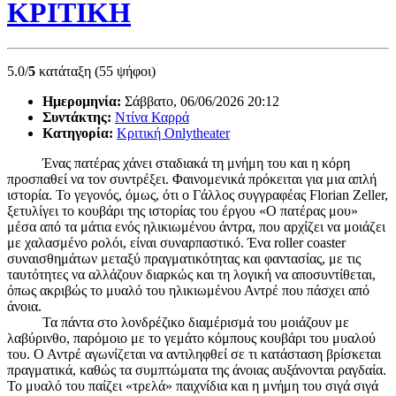
ΚΡΙΤΙΚΗ
5.0/
5
κατάταξη (55 ψήφοι)
Ημερομηνία:
Σάββατο, 06/06/2026 20:12
Συντάκτης:
Ντίνα Καρρά
Κατηγορία:
Κριτική Onlytheater
Ένας πατέρας χάνει σταδιακά τη μνήμη του και η κόρη
προσπαθεί να τον συντρέξει. Φαινομενικά πρόκειται για μια απλή
ιστορία. Το γεγονός, όμως, ότι ο Γάλλος συγγραφέας Florian Zeller,
ξετυλίγει το κουβάρι της ιστορίας του έργου «Ο πατέρας μου»
μέσα από τα μάτια ενός ηλικιωμένου άντρα, που αρχίζει να μοιάζει
με χαλασμένο ρολόι, είναι συναρπαστικό. Ένα roller coaster
συναισθημάτων μεταξύ πραγματικότητας και φαντασίας, με τις
ταυτότητες να αλλάζουν διαρκώς και τη λογική να αποσυντίθεται,
όπως ακριβώς το μυαλό του ηλικιωμένου Αντρέ που πάσχει από
άνοια.
Τα πάντα στο λονδρέζικο διαμέρισμά του μοιάζουν με
λαβύρινθο, παρόμοιο με το γεμάτο κόμπους κουβάρι του μυαλού
του. Ο Αντρέ αγωνίζεται να αντιληφθεί σε τι κατάσταση βρίσκεται
πραγματικά, καθώς τα συμπτώματα της άνοιας αυξάνονται ραγδαία.
Το μυαλό του παίζει «τρελά» παιχνίδια και η μνήμη του σιγά σιγά