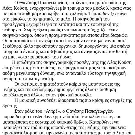
Ο Θανάσης Παπαγεωργίου, πατώντας στη μετάφραση της
Λέας Κούση, ενορχηστρώνει μία τρικυμία του μυαλού, κρατώντας
με αυτοπεποίθηση και ακρίβεια το χαλινάρι. Τίποτα δεν ξεφεύγει
στο εύκολο, το σχηματικό, το μελό. Η σκηνοθετική του
προσέγγιση ξεχωρίζει για τη λιτότητα και την εσωτερική της
πειθαρχία. Χωρίς εξωτερικούς εντυπωσιασμούς, χτίζει έναν
σκηνικό κόσμο, όπου η πραγματικότητα ρευστοποιείται διαρκώς.
Οι μετατοπίσεις στον χώρο και στον χρόνο δεν δηλώνονται ποτέ
ξεκάθαρα, αλλά προκύπτουν οργανικά, δημιουργώντας μία σπάνια
ισορροπία έντασης και αβεβαιότητας και αναγκάζοντας τον θεατή
να μπει «στα παπούτσια» του ήρωα.
Η απλότητα της σκηνογραφικής προσέγγισης της Λέας Κούση
επιτρέπει στις μετατοπίσεις της πραγματικότητας να αποκτήσουν
ακόμη μεγαλύτερη δύναμη, ενώ αντανακλά εύστοχα την ψυχική
αντάρα του πρωταγωνιστή.
Οι φωτισμοί σηματοδοτούν καίρια τις μεταπτώσεις της
μνήμης και της αντίληψης, δημιουργώντας άλλοτε αίσθηση
ασφάλειας και άλλοτε έντονη ψυχική ασφυξία.
Η μουσική συνοδεύει διακριτικά τις πιο κρίσιμες στιγμές της
δράσης.
Στον ρόλο του «Αντρέ», ο Θανάσης Παπαγεωργίου
παραδίδει μία masterclass ερμηνεία τόσων πολλών υφών, που
μετατρέπεται σε εσωτερικό καφκικό θρίλερ. Κατορθώνει να
μεταφέρει τον τρόμο της αποσύνθεσης της μνήμης, την απώλεια
προσανατολισμού και την αγωνία της ταυτότητας με τρόπο λιτό και