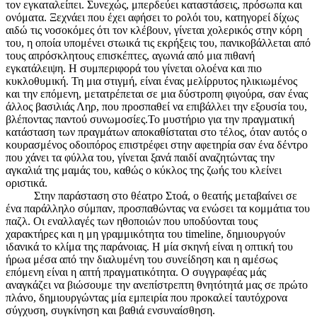
τον εγκαταλείπει. Συνεχώς, μπερδεύει καταστάσεις, πρόσωπα και
ονόματα. Ξεχνάει που έχει αφήσει το ρολόι του, κατηγορεί δίχως
αιδώ τις νοσοκόμες ότι τον κλέβουν, γίνεται χολερικός στην κόρη
του, η οποία υπομένει στωικά τις εκρήξεις του, πανικοβάλλεται από
τους απρόσκλητους επισκέπτες, αγωνιά από μια πιθανή
εγκατάλειψη. Η συμπεριφορά του γίνεται ολοένα και πιο
κυκλοθυμική. Τη μια στιγμή, είναι ένας μελίρρυτος ηλικιωμένος
και την επόμενη, μετατρέπεται σε μια δύστροπη φιγούρα, σαν ένας
άλλος βασιλιάς Ληρ, που προσπαθεί να επιβάλλει την εξουσία του,
βλέποντας παντού συνωμοσίες.Το μυστήριο για την πραγματική
κατάσταση των πραγμάτων αποκαθίσταται στο τέλος, όταν αυτός ο
κουρασμένος οδοιπόρος επιστρέφει στην αφετηρία σαν ένα δέντρο
που χάνει τα φύλλα του, γίνεται ξανά παιδί αναζητώντας την
αγκαλιά της μαμάς του, καθώς ο κύκλος της ζωής του κλείνει
οριστικά.
Στην παράσταση στο θέατρο Στοά, ο θεατής μεταβαίνει σε
ένα παράλληλο σύμπαν, προσπαθώντας να ενώσει τα κομμάτια του
παζλ. Οι εναλλαγές των ηθοποιών που υποδύονται τους
χαρακτήρες και η μη γραμμικότητα του timeline, δημιουργούν
ιδανικά το κλίμα της παράνοιας. Η μία σκηνή είναι η οπτική του
ήρωα μέσα από την διαλυμένη του συνείδηση και η αμέσως
επόμενη είναι η απτή πραγματικότητα. Ο συγγραφέας μάς
αναγκάζει να βιώσουμε την ανεπίστρεπτη θνητότητά μας σε πρώτο
πλάνο, δημιουργώντας μία εμπειρία που προκαλεί ταυτόχρονα
σύγχυση, συγκίνηση και βαθιά ενσυναίσθηση.