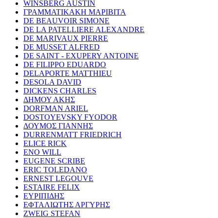
WINSBERG AUSTIN
ΓΡΑΜΜΑΤΙΚΑΚΗ ΜΑΡΙΒΙΤΑ
DE BEAUVOIR SIMONE
DE LA PATELLIERE ALEXANDRE
DE MARIVAUX PIERRE
DE MUSSET ALFRED
DE SAINT - EXUPERY ANTOINE
DE FILIPPO EDUARDO
DELAPORTE MATTHIEU
DESOLA DAVID
DICKENS CHARLES
ΔΗΜΟΥ ΑΚΗΣ
DORFMAN ARIEL
DOSTOYEVSKY FYODOR
ΔΟΥΜΟΣ ΓΙΑΝΝΗΣ
DURRENMATT FRIEDRICH
ELICE RICK
ENO WILL
EUGENE SCRIBE
ERIC TOLEDANO
ERNEST LEGOUVE
ESTAIRE FELIX
ΕΥΡΙΠΙΔΗΣ
ΕΦΤΑΛΙΩΤΗΣ ΑΡΓΥΡΗΣ
ZWEIG STEFAN