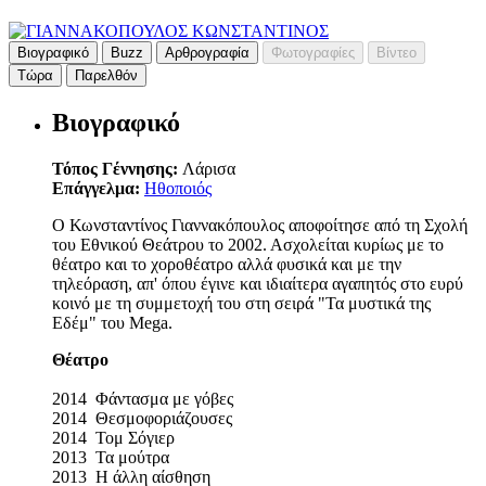
Βιογραφικό
Buzz
Αρθρογραφία
Φωτογραφίες
Βίντεο
Τώρα
Παρελθόν
Βιογραφικό
Τόπος Γέννησης:
Λάρισα
Επάγγελμα:
Ηθοποιός
Ο Κωνσταντίνος Γιαννακόπουλος αποφοίτησε από τη Σχολή
του Εθνικού Θεάτρου το 2002. Ασχολείται κυρίως με το
θέατρο και το χοροθέατρο αλλά φυσικά και με την
τηλεόραση, απ' όπου έγινε και ιδιαίτερα αγαπητός στο ευρύ
κοινό με τη συμμετοχή του στη σειρά "Τα μυστικά της
Εδέμ" του Mega.
Θέατρο
2014 Φάντασμα με γόβες
2014 Θεσμοφοριάζουσες
2014 Τομ Σόγιερ
2013 Τα μούτρα
2013 Η άλλη αίσθηση