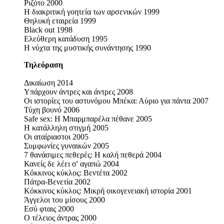
Ριζότο 2000
Η διακριτική γοητεία των αρσενικών 1999
Θηλυκή εταιρεία 1999
Black out 1998
Ελεύθερη κατάδυση 1995
Η νύχτα της μυστικής συνάντησης 1990
Τηλεόραση
Δικαίωση 2014
Υπάρχουν άντρες και άντρες 2008
Οι ιστορίες του αστυνόμου Μπέκα: Αύριο για πάντα 2007
Τύχη βουνό 2006
Safe sex: Η Μπαρμπαρέλα πέθανε 2005
Η κατάλληλη στιγμή 2005
Οι αταίριαστοι 2005
Συμφωνίες γυναικών 2005
7 θανάσιμες πεθερές: Η καλή πεθερά 2004
Κανείς δε λέει σ' αγαπώ 2004
Κόκκινος κύκλος: Βεντέτα 2002
Πάτρα-Βενετία 2002
Κόκκινος κύκλος: Μικρή οικογενειακή ιστορία 2001
Άγγελοι του μίσους 2000
Εσύ φταις 2000
Ο τέλειος άντρας 2000