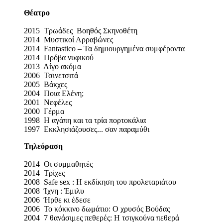
Θέατρο
2015 Τρωάδες Βοηθός Σκηνοθέτη
2014 Μυστικοί Αρραβώνες
2014 Fantastico – Τα δημιουργημένα συμφέροντα
2014 Πρόβα νυφικού
2013 Λίγο ακόμα
2006 Τσινετσιτά
2005 Βάκχες
2004 Ποια Ελένη;
2001 Νεφέλες
2000 Γέρμα
1998 Η αγάπη και τα τρία πορτοκάλια
1997 Εκκλησιάζουσες... σαν παραμύθι
Τηλεόραση
2014 Οι συμμαθητές
2014 Τρίχες
2008 Safe sex : Η εκδίκηση του προλεταριάτου
2008 Ίχνη : Έμιλυ
2006 Ήρθε κι έδεσε
2006 Το κόκκινο δωμάτιο: Ο χρυσός Βούδας
2004 7 θανάσιμες πεθερές: Η τσιγκούνα πεθερά