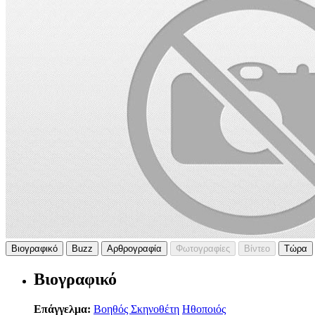
Βιογραφικό
Buzz
Αρθρογραφία
Φωτογραφίες
Βίντεο
Τώρα
Βιογραφικό
Επάγγελμα:
Βοηθός Σκηνοθέτη
Ηθοποιός