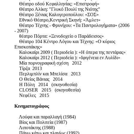
Θέατρο οδού Κεφαλληνίας: «Επιστροφή»
Θέατρο Αλίκη: "Γλυκό Πουλί της Νιότης"
Θέατρο Ξένιας Καλογεροπούλου: «ΣΟΣ»
Εθνικό Θέατρο,Κεντρική Σκηνή: «Άμλετ»
Θέατρο Τέχνης - Φρυνίχου: «Τα Παντρολογήματα» (2006
- 2007)
θέατρο Πόρτα: «Ξενοδοχείο ο Παράδεισος»
Θέατρο 104 Κέντρο Λόγου και Τέχνης: «Ο κύριος
Επισκοπάκης»
Καλοκαίρι 2009 ( Περιοδεία ): «Η όπερα της πεντάρας»
Καλοκαίρι 2012 ( Περιοδεία ): «Ιφιγένεια εν Αυλίδι»
Μία πορνογραφική σχέση 2012
Τίρζα 2013
Περλιμπλίν και Μπελίσα 2013
Ο Θείος Βάνιας 2014
Η Πόλη 2014 (σκηνοθεσία)
CLOSER 2015 (σκηνοθεσία)
Νεφέλες 2015
Κινηματογράφος
Λούφα και παραλλαγή (1984)
Βίος και Πολιτεία (1987)
Λιποτάκτης (1988)
Πάνω κάτω και πλαγίως (1992)