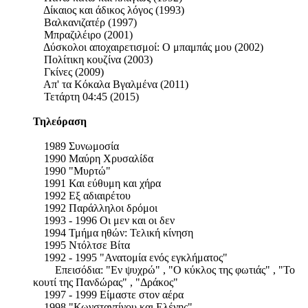
Δίκαιος και άδικος λόγος (1993)
Βαλκανιζατέρ (1997)
Μπραζιλέιρο (2001)
Δύσκολοι αποχαιρετισμοί: Ο μπαμπάς μου (2002)
Πολίτικη κουζίνα (2003)
Γκίνες (2009)
Απ' τα Κόκαλα Βγαλμένα (2011)
Τετάρτη 04:45 (2015)
Τηλεόραση
1989 Συνωμοσία
1990 Μαύρη Χρυσαλίδα
1990 "Μυρτώ"
1991 Και εύθυμη και χήρα
1992 Εξ αδιαιρέτου
1992 Παράλληλοι δρόμοι
1993 - 1996 Οι μεν και οι δεν
1994 Τμήμα ηθών: Τελική κίνηση
1995 Ντόλτσε Βίτα
1992 - 1995 "Ανατομία ενός εγκλήματος"
Επεισόδια: "Εν ψυχρώ" , "Ο κύκλος της φωτιάς" , "Το
κουτί της Πανδώρας" , "Δράκος"
1997 - 1999 Είμαστε στον αέρα
1998 "Κωνσταντίνου και Ελένης"