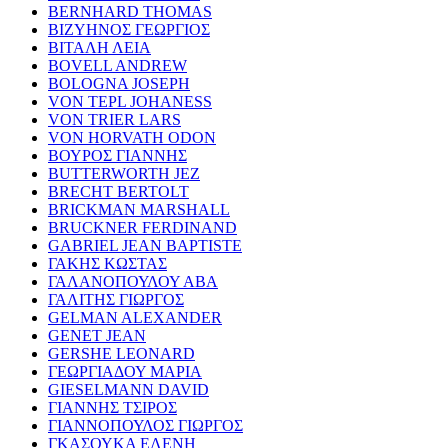
BERNHARD THOMAS
ΒΙΖΥΗΝΟΣ ΓΕΩΡΓΙΟΣ
ΒΙΤΑΛΗ ΛΕΙΑ
BOVELL ANDREW
BOLOGNA JOSEPH
VON TEPL JOHANESS
VON TRIER LARS
VON HORVATH ODON
ΒΟΥΡΟΣ ΓΙΑΝΝΗΣ
BUTTERWORTH JEZ
BRECHT BERTOLT
BRICKMAN MARSHALL
BRUCKNER FERDINAND
GABRIEL JEAN BAPTISTE
ΓΑΚΗΣ ΚΩΣΤΑΣ
ΓΑΛΑΝΟΠΟΥΛΟΥ ΑΒΑ
ΓΑΛΙΤΗΣ ΓΙΩΡΓΟΣ
GELMAN ALEXANDER
GENET JEAN
GERSHE LEONARD
ΓΕΩΡΓΙΑΔΟΥ ΜΑΡΙΑ
GIESELMANN DAVID
ΓΙΑΝΝΗΣ ΤΣΙΡΟΣ
ΓΙΑΝΝΟΠΟΥΛΟΣ ΓΙΩΡΓΟΣ
ΓΚΑΣΟΥΚΑ ΕΛΕΝΗ