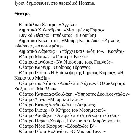
έχουν δημοσιευτεί στο περιοδικό Homme.
Θέατρο
Θεσσαλικό Θέατρο: «Αγγέλα»
Δημοτικό Χαλανδρίου: «Ματωμένος Γάμος»
Εθνικό Θέατρο: «Ιππόλυτος» (Ευριπίδη)
Δημοτικό Καλαμάτας: «Μαύρη Κωμωδία», «Άμλετ»,
«Φιάκας», «Λυσιστράτη»
Δημοτικό Λάρισας: «Υπάρχει και Φιλότιμο», «Κασέτα»
Θέατρο Μάσκες: «Τέσσερις Βολές»
Θέατρο Διονύσια: «Να Ντύσουμε τους Γυμνούς»
Θέατρο Καρέζη: «Οιδίπους Τύραννος»
Θέατρο Ιλίσια: «Η Επίσκεψη της Γηραιάς Κυρίας», «Η
Κυρία του Μαξίμ»
Θέατρο του Νότου: «Δωδέκατη Νύχτα», «Ολόκληρος ο
Σαίξπηρ σε Μια Ώρα»
Θέατρο Κάτιας Δανδουλάκη: «Υπηρέτης Δύο Αφεντάδων»
Θέατρο Διάνα: «Μπαμ και Κάτω»
Θέατρο Κάτιας Δανδουλάκη: «Δαίμονες»
Θέατρο Ιλίσια: «Ο Κλήρος του Μεσημεριού»
Θέατρο Αποθήκη: «Αναμείνατε στο Ακουστικό σας»
Θέατρο Παρκ: «Σφαίρες Πάνω από το Μπρόντγουεϊ»
Θέατρο Νέου Κόσμου: «Εδουάρδος Β’»
Θέατρο Ιλίσια-Βολανάκη: «Ο Μικρός Τόννυ»