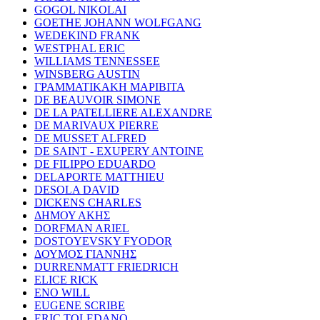
GOGOL NIKOLAI
GOETHE JOHANN WOLFGANG
WEDEKIND FRANK
WESTPHAL ERIC
WILLIAMS TENNESSEE
WINSBERG AUSTIN
ΓΡΑΜΜΑΤΙΚΑΚΗ ΜΑΡΙΒΙΤΑ
DE BEAUVOIR SIMONE
DE LA PATELLIERE ALEXANDRE
DE MARIVAUX PIERRE
DE MUSSET ALFRED
DE SAINT - EXUPERY ANTOINE
DE FILIPPO EDUARDO
DELAPORTE MATTHIEU
DESOLA DAVID
DICKENS CHARLES
ΔΗΜΟΥ ΑΚΗΣ
DORFMAN ARIEL
DOSTOYEVSKY FYODOR
ΔΟΥΜΟΣ ΓΙΑΝΝΗΣ
DURRENMATT FRIEDRICH
ELICE RICK
ENO WILL
EUGENE SCRIBE
ERIC TOLEDANO