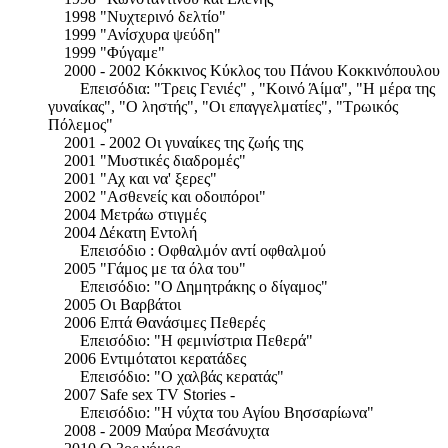
1998 "Νυχτερινό δελτίο"
1999 "Ανίσχυρα ψεύδη"
1999 "Φύγαμε"
2000 - 2002 Κόκκινος Κύκλος του Πάνου Κοκκινόπουλου
Επεισόδια: "Τρεις Γενιές" , "Κοινό Άίμα", "Η μέρα της
γυναίκας", "Ο ληστής", "Οι επαγγελματίες", "Τρωικός
Πόλεμος"
2001 - 2002 Οι γυναίκες της ζωής της
2001 "Μυστικές διαδρομές"
2001 "Αχ και να' ξερες"
2002 "Ασθενείς και οδοιπόροι"
2004 Μετράω στιγμές
2004 Δέκατη Εντολή
Επεισόδιο : Οφθαλμόν αντί οφθαλμού
2005 "Γάμος με τα όλα του"
Επεισόδιο: "Ο Δημητράκης ο δίγαμος"
2005 Οι Βαρβάτοι
2006 Επτά Θανάσιμες Πεθερές
Επεισόδιο: "Η φεμινίστρια Πεθερά"
2006 Εντιμότατοι κερατάδες
Επεισόδιο: "Ο χαλβάς κερατάς"
2007 Safe sex TV Stories -
Επεισόδιο: "Η νύχτα του Αγίου Βησσαρίωνα"
2008 - 2009 Μαύρα Μεσάνυχτα