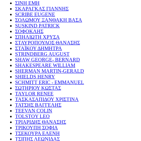
ΣΙΝΗ ΕΜΗ
ΣΚΑΡΑΓΚΑΣ ΓΙΑΝΝΗΣ
SCRIBE EUGENE
ΣΟΛΩΜΟΥ ΞΑΝΘΑΚΗ ΒΑΣΑ
SUSKIND PATRICK
ΣΟΦΟΚΛΗΣ
ΣΠΗΛΙΩΤΗ ΧΡΥΣΑ
ΣΤΑΥΡΟΠΟΥΛΟΣ ΘΑΝΑΣΗΣ
ΣΤΑΪΚΟΥ ΔΗΜΗΤΡΑ
STRINDBERG AUGUST
SHAW GEORGE- BERNARD
SHAKESPEARE WILLIAM
SHERMAN MARTIN-GERALD
SHIELDS HENRY
SCHMITT ERIC - EMMANUEL
ΣΩΤΗΡΙΟΥ ΚΩΣΤΑΣ
TAYLOR RENEE
ΤΑΣΚΑΣΑΠΙΔΟΥ ΧΡΙΣΤΙΝΑ
ΤΑΤΣΗΣ ΒΑΓΓΕΛΗΣ
TEEVAN COLIN
TOLSTOY LEO
ΤΡΙΑΡΙΔΗΣ ΘΑΝΑΣΗΣ
ΤΡΙΚΟΥΠΗ ΣΟΦΙΑ
ΤΣΕΚΟΥΡΑ ΕΛΕΝΗ
ΤΣΙΠΗΣ ΛΕΩΝΙΔΑΣ