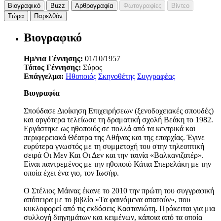
Βιογραφικό
Buzz
Αρθρογραφία
Φωτογραφίες
Βίντεο
Τώρα
Παρελθόν
Βιογραφικό
Ημ/νια Γέννησης:
01/10/1957
Τόπος Γέννησης:
Σύρος
Επάγγελμα:
Ηθοποιός
Σκηνοθέτης
Συγγραφέας
Βιογραφία
Σπούδασε Διοίκηση Επιχειρήσεων (ξενοδοχειακές σπουδές)
και αργότερα τελείωσε τη δραματική σχολή Βεάκη το 1982.
Εργάστηκε ως ηθοποιός σε πολλά από τα κεντρικά και
περιφερειακά Θέατρα της Αθήνας και της επαρχίας. Έγινε
ευρύτερα γνωστός με τη συμμετοχή του στην τηλεοπτική
σειρά Οι Μεν Και Οι Δεν και την ταινία «Βαλκανιζατέρ».
Είναι παντρεμένος με την ηθοποιό Κάτια Σπερελάκη με την
οποία έχει ένα γιο, τον Ιωσήφ.
Ο Στέλιος Μάινας έκανε το 2010 την πρώτη του συγγραφική
απόπειρα με το βιβλίο «Τα φαινόμενα απατούν», που
κυκλοφορεί από τις εκδόσεις Καστανιώτη. Πρόκειται για μια
συλλογή διηγημάτων και κειμένων, κάποια από τα οποία