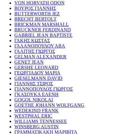
VON HORVATH ODON
ΒΟΥΡΟΣ ΓΙΑΝΝΗΣ
BUTTERWORTH JEZ
BRECHT BERTOLT
BRICKMAN MARSHALL
BRUCKNER FERDINAND
GABRIEL JEAN BAPTISTE
ΓΑΚΗΣ ΚΩΣΤΑΣ
ΓΑΛΑΝΟΠΟΥΛΟΥ ΑΒΑ
ΓΑΛΙΤΗΣ ΓΙΩΡΓΟΣ
GELMAN ALEXANDER
GENET JEAN
GERSHE LEONARD
ΓΕΩΡΓΙΑΔΟΥ ΜΑΡΙΑ
GIESELMANN DAVID
ΓΙΑΝΝΗΣ ΤΣΙΡΟΣ
ΓΙΑΝΝΟΠΟΥΛΟΣ ΓΙΩΡΓΟΣ
ΓΚΑΣΟΥΚΑ ΕΛΕΝΗ
GOGOL NIKOLAI
GOETHE JOHANN WOLFGANG
WEDEKIND FRANK
WESTPHAL ERIC
WILLIAMS TENNESSEE
WINSBERG AUSTIN
ΓΡΑΜΜΑΤΙΚΑΚΗ ΜΑΡΙΒΙΤΑ