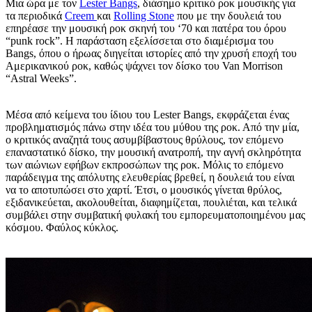
Μια ώρα με τον
Lester Bangs
, διάσημο κριτικό ροκ μουσικής για
τα περιοδικά
Creem
και
Rolling Stone
που με την δουλειά του
επηρέασε την μουσική ροκ σκηνή του ‘70 και πατέρα του όρου
“punk rock”. Η παράσταση εξελίσσεται στο διαμέρισμα του
Bangs, όπου ο ήρωας διηγείται ιστορίες από την χρυσή εποχή του
Αμερικανικού ροκ, καθώς ψάχνει τον δίσκο του Van Morrison
“Astral Weeks”.
Μέσα από κείμενα του ίδιου του Lester Bangs, εκφράζεται ένας
προβληματισμός πάνω στην ιδέα του μύθου της ροκ. Από την μία,
ο κριτικός αναζητά τους ασυμβίβαστους θρύλους, τον επόμενο
επαναστατικό δίσκο, την μουσική ανατροπή, την αγνή σκληρότητα
των αιώνιων εφήβων εκπροσώπων της ροκ. Μόλις το επόμενο
παράδειγμα της απόλυτης ελευθερίας βρεθεί, η δουλειά του είναι
να το αποτυπώσει στο χαρτί. Έτσι, ο μουσικός γίνεται θρύλος,
εξιδανικεύεται, ακολουθείται, διαφημίζεται, πουλιέται, και τελικά
συμβάλει στην συμβατική φυλακή του εμπορευματοποιημένου μας
κόσμου. Φαύλος κύκλος.