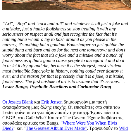
“Art", "Bop" and "rock and roll" and whatever is all just a joke and
a mistake, just a hunka foolishness so stop treating it with any
seriousness or respect at all and just recognize the fact that it's
nothing but a wham-o toy to bash around as you please in the
nursery, it's nothing but a goddam Bonusburger so just gobble the
stupid thing and burp and go for the next one tomorrow; and don't
worry about the fact that it's a joke and a mistake and a bunch of
foolishness as if that's gonna cause people to disregard it and do it
in or let it dry up and die, because it is the strogest, most virulent,
most invincible Superjoke in history, nothing could ever destroy it
ever, and the reason for that is precisely that it is a joke, a mistake,
foolishness. The first mistake of art is to assume that it's serious.” -
Lester Bangs, Psychotic Reactions and Carburetor Dung
Οι Jessica Blank
και
Erik Jensen
δημιουργούν μια πιστή
αναπαράσταση μιας άλλης εποχής. Oι επισκέπτες στο σπίτι του
Lester φαίνεται να γνωρίζουν αυτήν την εποχή. Έχουν πάει στο
CBGB, στο Cafe Wha? Και στο The Cavern. Έχουν διαβάσει τις
σπουδαίες κριτικές του Bangs,
"Where Were You When Elvis
Died?
" και "
The Greatest Album Ever Made"
. Τραγουδούν το
Wild