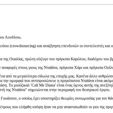
του Λονδίνου.
υ (crowdsourcing) και αναζήτηση επενδυτών οι συντελεστές και οι τ
σα της Ουαλίας, πρώτη σύζυγο του πρίγκιπα Καρόλου, διαδόχου του β
αναφορές στους γιους της Νταϊάνα, πρίγκιπα Χάρι και πρίγκιπα Ουίλι
 ένα από τα μεγαλύτερα είδωλα της εποχής μας. Κανένα άλλο ανθρώπιν
για την ομορφιά που αντιπροσώπευε η πριγκίπισσα Νταϊάνα είναι ακό
η. Το μιούζικαλ 'Call Me Diana' είναι ένας ύμνος αυτής της ανεξίτ
τή της Νταϊάνα" σημειώνεται στην περιγραφή του θεατρικού έργου.
 Γουάτσον, ο οποίος έχει υποστηρίξει θεωρίες συνωμοσίας για τον θά
μέτρους που ελήφθη υπόψη ήταν να μην αναστατωθούν οι γιοι της πριγ