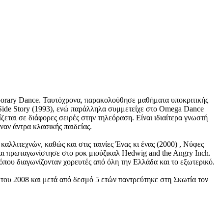
porary Dance. Ταυτόχρονα, παρακολούθησε μαθήματα υποκριτικής
t Side Story (1993), ενώ παράλληλα συμμετείχε στο Omega Dance
εται σε διάφορες σειρές στην τηλεόραση. Είναι ιδιαίτερα γνωστή
ναν άντρα κλασικής παιδείας.
αλλιτεχνών, καθώς και στις ταινίες Ένας κι ένας (2000) , Νύφες
αι πρωταγωνίστησε στο ροκ μιούζικαλ Hedwig and the Angry Inch.
 όπου διαγωνίζονταν χορευτές από όλη την Ελλάδα και το εξωτερικό.
 του 2008 και μετά από δεσμό 5 ετών παντρεύτηκε στη Σκωτία τον