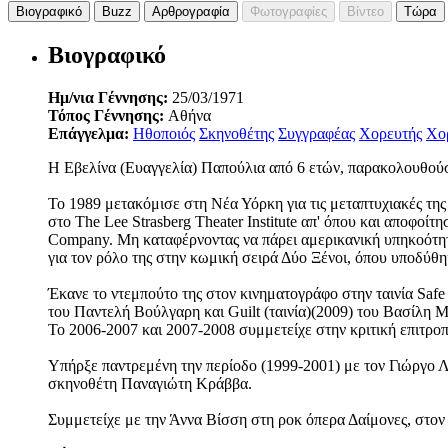
Βιογραφικό
Buzz
Αρθρογραφία
Φωτογραφίες
Βίντεο
Τώρα
Βιογραφικό
Ημ/νια Γέννησης:
25/03/1971
Τόπος Γέννησης:
Αθήνα
Επάγγελμα:
Ηθοποιός
Σκηνοθέτης
Συγγραφέας
Χορευτής
Χο
Η Εβελίνα (Ευαγγελία) Παπούλια από 6 ετών, παρακολουθούσ
Το 1989 μετακόμισε στη Νέα Υόρκη για τις μεταπτυχιακές τ
στο The Lee Strasberg Theater Institute απ' όπου και αποφο
Company. Μη καταφέρνοντας να πάρει αμερικανική υπηκοότητα
για τον ρόλο της στην κωμική σειρά Δύο Ξένοι, όπου υποδύθη
Έκανε το ντεμπούτο της στον κινηματογράφο στην ταινία Safe
του Παντελή Βούλγαρη και Guilt (ταινία)(2009) του Βασίλη 
Το 2006-2007 και 2007-2008 συμμετείχε στην κριτική επιτροπή
Υπήρξε παντρεμένη την περίοδο (1999-2001) με τον Γιώργο Λι
σκηνοθέτη Παναγιώτη Κράββα.
Συμμετείχε με την Άννα Βίσση στη ροκ όπερα Δαίμονες, στον