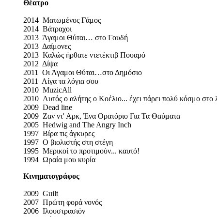
Θέατρο
2014 Ματωμένος Γάμος
2014 Βάτραχοι
2013 Άγαμοι Θύται… στο Γουδή
2013 Δαίμονες
2013 Καλώς ήρθατε ντετέκτιβ Πουαρό
2012 Δίψα
2011 Οι Άγαμοι Θύται…στο Δημόσιο
2011 Λίγα τα λόγια σου
2010 MuzicAll
2010 Αυτός ο αλήτης ο Κοέλιο... έχει πάρει πολύ κόσμο στο
2009 Dead line
2009 Ζαν ντ' Αρκ, Ένα Ορατόριο Για Τα Θαύματα
2005 Hedwig and The Angry Inch
1997 Βίρα τις άγκυρες
1997 Ο βιολιστής στη στέγη
1995 Μερικοί το προτιμούν... καυτό!
1994 Ωραία μου κυρία
Κινηματογράφος
2009 Guilt
2007 Πρώτη φορά νονός
2006 Ιλουστρασιόν