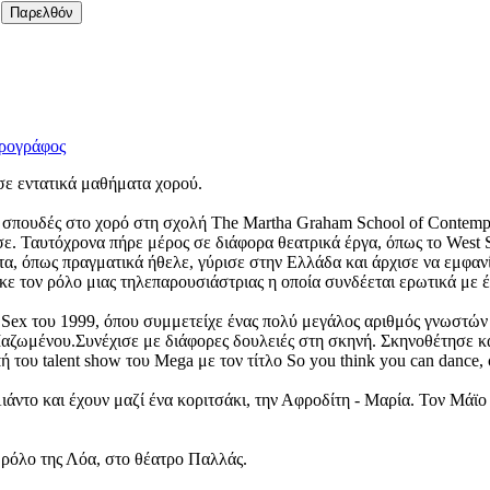
Παρελθόν
ρογράφος
ε εντατικά μαθήματα χορού.
ης σπουδές στο χορό στη σχολή The Martha Graham School of Contem
ίτησε. Ταυτόχρονα πήρε μέρος σε διάφορα θεατρικά έργα, όπως το Wes
, όπως πραγματικά ήθελε, γύρισε στην Ελλάδα και άρχισε να εμφανίζ
κε τον ρόλο μιας τηλεπαρουσιάστριας η οποία συνδέεται ερωτικά με έ
 Sex του 1999, όπου συμμετείχε ένας πολύ μεγάλος αριθμός γνωστών κ
Μαζωμένου.Συνέχισε με διάφορες δουλειές στη σκηνή. Σκηνοθέτησε κ
 του talent show του Mega με τον τίτλο So you think you can dance,
άντο και έχουν μαζί ένα κοριτσάκι, την Αφροδίτη - Μαρία. Τον Μάϊο
 ρόλο της Λόα, στο θέατρο Παλλάς.