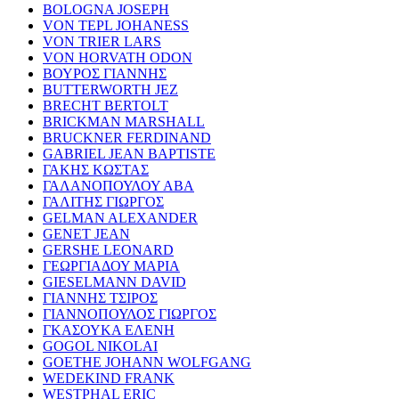
BOLOGNA JOSEPH
VON TEPL JOHANESS
VON TRIER LARS
VON HORVATH ODON
ΒΟΥΡΟΣ ΓΙΑΝΝΗΣ
BUTTERWORTH JEZ
BRECHT BERTOLT
BRICKMAN MARSHALL
BRUCKNER FERDINAND
GABRIEL JEAN BAPTISTE
ΓΑΚΗΣ ΚΩΣΤΑΣ
ΓΑΛΑΝΟΠΟΥΛΟΥ ΑΒΑ
ΓΑΛΙΤΗΣ ΓΙΩΡΓΟΣ
GELMAN ALEXANDER
GENET JEAN
GERSHE LEONARD
ΓΕΩΡΓΙΑΔΟΥ ΜΑΡΙΑ
GIESELMANN DAVID
ΓΙΑΝΝΗΣ ΤΣΙΡΟΣ
ΓΙΑΝΝΟΠΟΥΛΟΣ ΓΙΩΡΓΟΣ
ΓΚΑΣΟΥΚΑ ΕΛΕΝΗ
GOGOL NIKOLAI
GOETHE JOHANN WOLFGANG
WEDEKIND FRANK
WESTPHAL ERIC