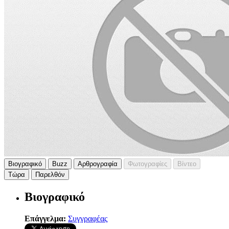
Βιογραφικό
Buzz
Αρθρογραφία
Φωτογραφίες
Βίντεο
Τώρα
Παρελθόν
Βιογραφικό
Επάγγελμα:
Συγγραφέας