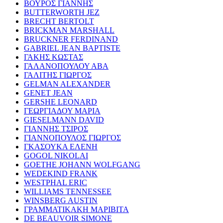
ΒΟΥΡΟΣ ΓΙΑΝΝΗΣ
BUTTERWORTH JEZ
BRECHT BERTOLT
BRICKMAN MARSHALL
BRUCKNER FERDINAND
GABRIEL JEAN BAPTISTE
ΓΑΚΗΣ ΚΩΣΤΑΣ
ΓΑΛΑΝΟΠΟΥΛΟΥ ΑΒΑ
ΓΑΛΙΤΗΣ ΓΙΩΡΓΟΣ
GELMAN ALEXANDER
GENET JEAN
GERSHE LEONARD
ΓΕΩΡΓΙΑΔΟΥ ΜΑΡΙΑ
GIESELMANN DAVID
ΓΙΑΝΝΗΣ ΤΣΙΡΟΣ
ΓΙΑΝΝΟΠΟΥΛΟΣ ΓΙΩΡΓΟΣ
ΓΚΑΣΟΥΚΑ ΕΛΕΝΗ
GOGOL NIKOLAI
GOETHE JOHANN WOLFGANG
WEDEKIND FRANK
WESTPHAL ERIC
WILLIAMS TENNESSEE
WINSBERG AUSTIN
ΓΡΑΜΜΑΤΙΚΑΚΗ ΜΑΡΙΒΙΤΑ
DE BEAUVOIR SIMONE