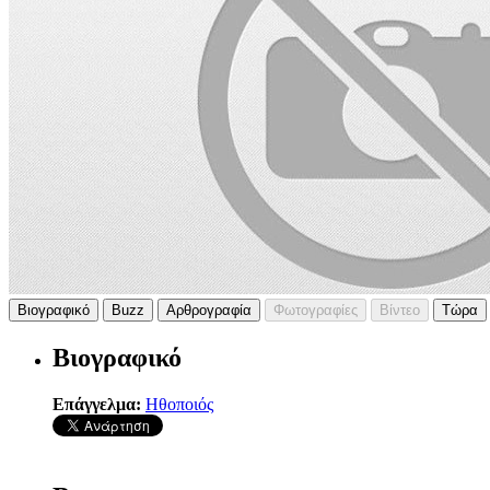
Βιογραφικό
Buzz
Αρθρογραφία
Φωτογραφίες
Βίντεο
Τώρα
Βιογραφικό
Επάγγελμα:
Ηθοποιός