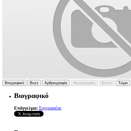
Βιογραφικό
Buzz
Αρθρογραφία
Φωτογραφίες
Βίντεο
Τώρα
Βιογραφικό
Επάγγελμα:
Συγγραφέας