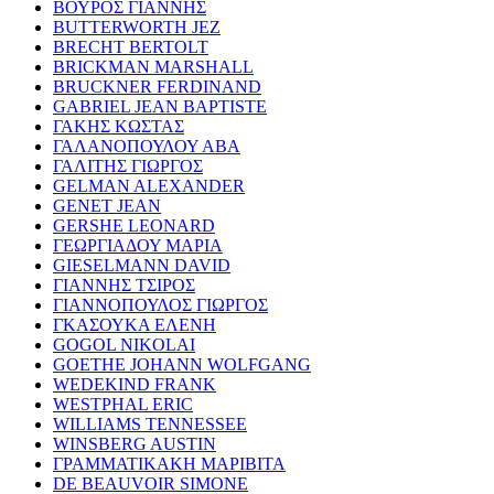
ΒΟΥΡΟΣ ΓΙΑΝΝΗΣ
BUTTERWORTH JEZ
BRECHT BERTOLT
BRICKMAN MARSHALL
BRUCKNER FERDINAND
GABRIEL JEAN BAPTISTE
ΓΑΚΗΣ ΚΩΣΤΑΣ
ΓΑΛΑΝΟΠΟΥΛΟΥ ΑΒΑ
ΓΑΛΙΤΗΣ ΓΙΩΡΓΟΣ
GELMAN ALEXANDER
GENET JEAN
GERSHE LEONARD
ΓΕΩΡΓΙΑΔΟΥ ΜΑΡΙΑ
GIESELMANN DAVID
ΓΙΑΝΝΗΣ ΤΣΙΡΟΣ
ΓΙΑΝΝΟΠΟΥΛΟΣ ΓΙΩΡΓΟΣ
ΓΚΑΣΟΥΚΑ ΕΛΕΝΗ
GOGOL NIKOLAI
GOETHE JOHANN WOLFGANG
WEDEKIND FRANK
WESTPHAL ERIC
WILLIAMS TENNESSEE
WINSBERG AUSTIN
ΓΡΑΜΜΑΤΙΚΑΚΗ ΜΑΡΙΒΙΤΑ
DE BEAUVOIR SIMONE