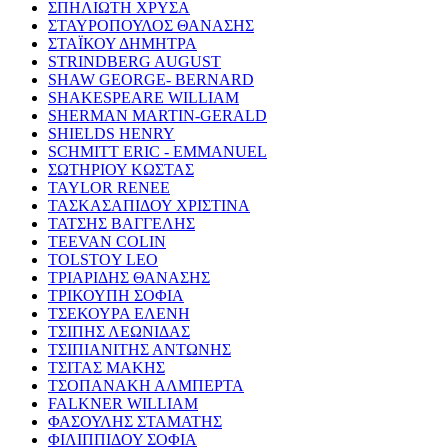
ΣΠΗΛΙΩΤΗ ΧΡΥΣΑ
ΣΤΑΥΡΟΠΟΥΛΟΣ ΘΑΝΑΣΗΣ
ΣΤΑΪΚΟΥ ΔΗΜΗΤΡΑ
STRINDBERG AUGUST
SHAW GEORGE- BERNARD
SHAKESPEARE WILLIAM
SHERMAN MARTIN-GERALD
SHIELDS HENRY
SCHMITT ERIC - EMMANUEL
ΣΩΤΗΡΙΟΥ ΚΩΣΤΑΣ
TAYLOR RENEE
ΤΑΣΚΑΣΑΠΙΔΟΥ ΧΡΙΣΤΙΝΑ
ΤΑΤΣΗΣ ΒΑΓΓΕΛΗΣ
TEEVAN COLIN
TOLSTOY LEO
ΤΡΙΑΡΙΔΗΣ ΘΑΝΑΣΗΣ
ΤΡΙΚΟΥΠΗ ΣΟΦΙΑ
ΤΣΕΚΟΥΡΑ ΕΛΕΝΗ
ΤΣΙΠΗΣ ΛΕΩΝΙΔΑΣ
ΤΣΙΠΙΑΝΙΤΗΣ ΑΝΤΩΝΗΣ
ΤΣΙΤΑΣ ΜΑΚΗΣ
ΤΣΟΠΑΝΑΚΗ ΑΛΜΠΕΡΤΑ
FALKNER WILLIAM
ΦΑΣΟΥΛΗΣ ΣΤΑΜΑΤΗΣ
ΦΙΛΙΠΠΙΔΟΥ ΣΟΦΙΑ