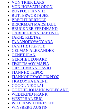
VON TRIER LARS
VON HORVATH ODON
ΒΟΥΡΟΣ ΓΙΑΝΝΗΣ
BUTTERWORTH JEZ
BRECHT BERTOLT
BRICKMAN MARSHALL
BRUCKNER FERDINAND
GABRIEL JEAN BAPTISTE
ΓΑΚΗΣ ΚΩΣΤΑΣ
ΓΑΛΑΝΟΠΟΥΛΟΥ ΑΒΑ
ΓΑΛΙΤΗΣ ΓΙΩΡΓΟΣ
GELMAN ALEXANDER
GENET JEAN
GERSHE LEONARD
ΓΕΩΡΓΙΑΔΟΥ ΜΑΡΙΑ
GIESELMANN DAVID
ΓΙΑΝΝΗΣ ΤΣΙΡΟΣ
ΓΙΑΝΝΟΠΟΥΛΟΣ ΓΙΩΡΓΟΣ
ΓΚΑΣΟΥΚΑ ΕΛΕΝΗ
GOGOL NIKOLAI
GOETHE JOHANN WOLFGANG
WEDEKIND FRANK
WESTPHAL ERIC
WILLIAMS TENNESSEE
WINSBERG AUSTIN