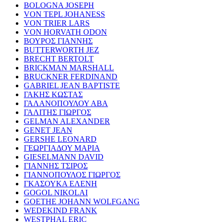
BOLOGNA JOSEPH
VON TEPL JOHANESS
VON TRIER LARS
VON HORVATH ODON
ΒΟΥΡΟΣ ΓΙΑΝΝΗΣ
BUTTERWORTH JEZ
BRECHT BERTOLT
BRICKMAN MARSHALL
BRUCKNER FERDINAND
GABRIEL JEAN BAPTISTE
ΓΑΚΗΣ ΚΩΣΤΑΣ
ΓΑΛΑΝΟΠΟΥΛΟΥ ΑΒΑ
ΓΑΛΙΤΗΣ ΓΙΩΡΓΟΣ
GELMAN ALEXANDER
GENET JEAN
GERSHE LEONARD
ΓΕΩΡΓΙΑΔΟΥ ΜΑΡΙΑ
GIESELMANN DAVID
ΓΙΑΝΝΗΣ ΤΣΙΡΟΣ
ΓΙΑΝΝΟΠΟΥΛΟΣ ΓΙΩΡΓΟΣ
ΓΚΑΣΟΥΚΑ ΕΛΕΝΗ
GOGOL NIKOLAI
GOETHE JOHANN WOLFGANG
WEDEKIND FRANK
WESTPHAL ERIC