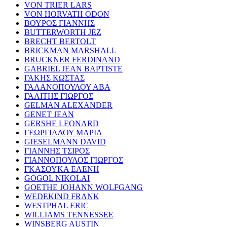
VON TRIER LARS
VON HORVATH ODON
ΒΟΥΡΟΣ ΓΙΑΝΝΗΣ
BUTTERWORTH JEZ
BRECHT BERTOLT
BRICKMAN MARSHALL
BRUCKNER FERDINAND
GABRIEL JEAN BAPTISTE
ΓΑΚΗΣ ΚΩΣΤΑΣ
ΓΑΛΑΝΟΠΟΥΛΟΥ ΑΒΑ
ΓΑΛΙΤΗΣ ΓΙΩΡΓΟΣ
GELMAN ALEXANDER
GENET JEAN
GERSHE LEONARD
ΓΕΩΡΓΙΑΔΟΥ ΜΑΡΙΑ
GIESELMANN DAVID
ΓΙΑΝΝΗΣ ΤΣΙΡΟΣ
ΓΙΑΝΝΟΠΟΥΛΟΣ ΓΙΩΡΓΟΣ
ΓΚΑΣΟΥΚΑ ΕΛΕΝΗ
GOGOL NIKOLAI
GOETHE JOHANN WOLFGANG
WEDEKIND FRANK
WESTPHAL ERIC
WILLIAMS TENNESSEE
WINSBERG AUSTIN