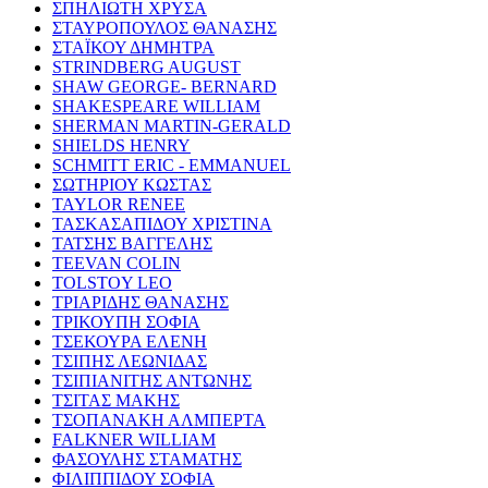
ΣΠΗΛΙΩΤΗ ΧΡΥΣΑ
ΣΤΑΥΡΟΠΟΥΛΟΣ ΘΑΝΑΣΗΣ
ΣΤΑΪΚΟΥ ΔΗΜΗΤΡΑ
STRINDBERG AUGUST
SHAW GEORGE- BERNARD
SHAKESPEARE WILLIAM
SHERMAN MARTIN-GERALD
SHIELDS HENRY
SCHMITT ERIC - EMMANUEL
ΣΩΤΗΡΙΟΥ ΚΩΣΤΑΣ
TAYLOR RENEE
ΤΑΣΚΑΣΑΠΙΔΟΥ ΧΡΙΣΤΙΝΑ
ΤΑΤΣΗΣ ΒΑΓΓΕΛΗΣ
TEEVAN COLIN
TOLSTOY LEO
ΤΡΙΑΡΙΔΗΣ ΘΑΝΑΣΗΣ
ΤΡΙΚΟΥΠΗ ΣΟΦΙΑ
ΤΣΕΚΟΥΡΑ ΕΛΕΝΗ
ΤΣΙΠΗΣ ΛΕΩΝΙΔΑΣ
ΤΣΙΠΙΑΝΙΤΗΣ ΑΝΤΩΝΗΣ
ΤΣΙΤΑΣ ΜΑΚΗΣ
ΤΣΟΠΑΝΑΚΗ ΑΛΜΠΕΡΤΑ
FALKNER WILLIAM
ΦΑΣΟΥΛΗΣ ΣΤΑΜΑΤΗΣ
ΦΙΛΙΠΠΙΔΟΥ ΣΟΦΙΑ