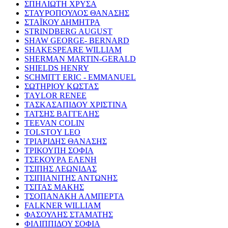
ΣΠΗΛΙΩΤΗ ΧΡΥΣΑ
ΣΤΑΥΡΟΠΟΥΛΟΣ ΘΑΝΑΣΗΣ
ΣΤΑΪΚΟΥ ΔΗΜΗΤΡΑ
STRINDBERG AUGUST
SHAW GEORGE- BERNARD
SHAKESPEARE WILLIAM
SHERMAN MARTIN-GERALD
SHIELDS HENRY
SCHMITT ERIC - EMMANUEL
ΣΩΤΗΡΙΟΥ ΚΩΣΤΑΣ
TAYLOR RENEE
ΤΑΣΚΑΣΑΠΙΔΟΥ ΧΡΙΣΤΙΝΑ
ΤΑΤΣΗΣ ΒΑΓΓΕΛΗΣ
TEEVAN COLIN
TOLSTOY LEO
ΤΡΙΑΡΙΔΗΣ ΘΑΝΑΣΗΣ
ΤΡΙΚΟΥΠΗ ΣΟΦΙΑ
ΤΣΕΚΟΥΡΑ ΕΛΕΝΗ
ΤΣΙΠΗΣ ΛΕΩΝΙΔΑΣ
ΤΣΙΠΙΑΝΙΤΗΣ ΑΝΤΩΝΗΣ
ΤΣΙΤΑΣ ΜΑΚΗΣ
ΤΣΟΠΑΝΑΚΗ ΑΛΜΠΕΡΤΑ
FALKNER WILLIAM
ΦΑΣΟΥΛΗΣ ΣΤΑΜΑΤΗΣ
ΦΙΛΙΠΠΙΔΟΥ ΣΟΦΙΑ