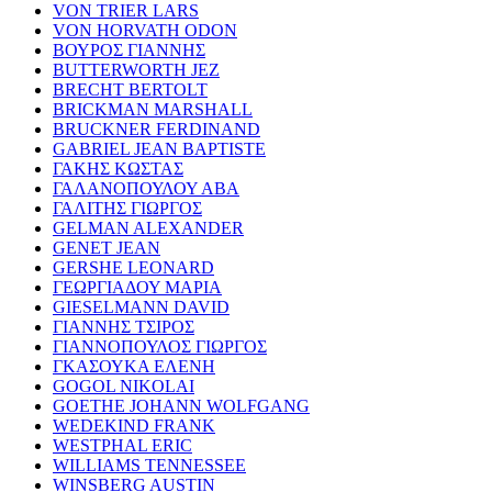
VON TRIER LARS
VON HORVATH ODON
ΒΟΥΡΟΣ ΓΙΑΝΝΗΣ
BUTTERWORTH JEZ
BRECHT BERTOLT
BRICKMAN MARSHALL
BRUCKNER FERDINAND
GABRIEL JEAN BAPTISTE
ΓΑΚΗΣ ΚΩΣΤΑΣ
ΓΑΛΑΝΟΠΟΥΛΟΥ ΑΒΑ
ΓΑΛΙΤΗΣ ΓΙΩΡΓΟΣ
GELMAN ALEXANDER
GENET JEAN
GERSHE LEONARD
ΓΕΩΡΓΙΑΔΟΥ ΜΑΡΙΑ
GIESELMANN DAVID
ΓΙΑΝΝΗΣ ΤΣΙΡΟΣ
ΓΙΑΝΝΟΠΟΥΛΟΣ ΓΙΩΡΓΟΣ
ΓΚΑΣΟΥΚΑ ΕΛΕΝΗ
GOGOL NIKOLAI
GOETHE JOHANN WOLFGANG
WEDEKIND FRANK
WESTPHAL ERIC
WILLIAMS TENNESSEE
WINSBERG AUSTIN