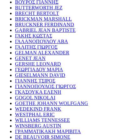
ΒΟΥΡΟΣ ΓΙΑΝΝΗΣ
BUTTERWORTH JEZ
BRECHT BERTOLT
BRICKMAN MARSHALL
BRUCKNER FERDINAND
GABRIEL JEAN BAPTISTE
ΓΑΚΗΣ ΚΩΣΤΑΣ
ΓΑΛΑΝΟΠΟΥΛΟΥ ΑΒΑ
ΓΑΛΙΤΗΣ ΓΙΩΡΓΟΣ
GELMAN ALEXANDER
GENET JEAN
GERSHE LEONARD
ΓΕΩΡΓΙΑΔΟΥ ΜΑΡΙΑ
GIESELMANN DAVID
ΓΙΑΝΝΗΣ ΤΣΙΡΟΣ
ΓΙΑΝΝΟΠΟΥΛΟΣ ΓΙΩΡΓΟΣ
ΓΚΑΣΟΥΚΑ ΕΛΕΝΗ
GOGOL NIKOLAI
GOETHE JOHANN WOLFGANG
WEDEKIND FRANK
WESTPHAL ERIC
WILLIAMS TENNESSEE
WINSBERG AUSTIN
ΓΡΑΜΜΑΤΙΚΑΚΗ ΜΑΡΙΒΙΤΑ
DE BEAUVOIR SIMONE