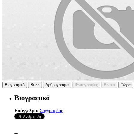
Βιογραφικό
Buzz
Αρθρογραφία
Φωτογραφίες
Βίντεο
Τώρα
Βιογραφικό
Επάγγελμα:
Συγγραφέας