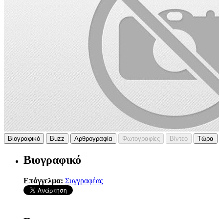
Βιογραφικό
Buzz
Αρθρογραφία
Φωτογραφίες
Βίντεο
Τώρα
Βιογραφικό
Επάγγελμα:
Συγγραφέας