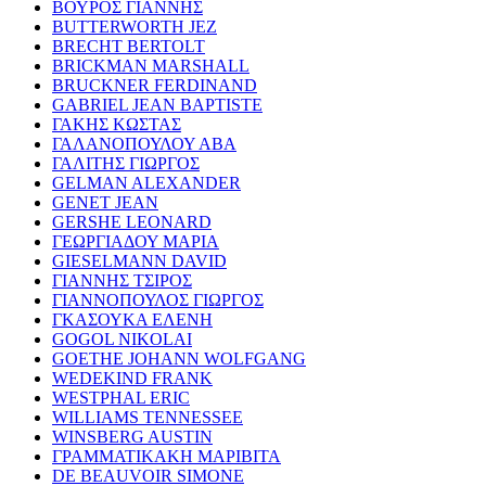
ΒΟΥΡΟΣ ΓΙΑΝΝΗΣ
BUTTERWORTH JEZ
BRECHT BERTOLT
BRICKMAN MARSHALL
BRUCKNER FERDINAND
GABRIEL JEAN BAPTISTE
ΓΑΚΗΣ ΚΩΣΤΑΣ
ΓΑΛΑΝΟΠΟΥΛΟΥ ΑΒΑ
ΓΑΛΙΤΗΣ ΓΙΩΡΓΟΣ
GELMAN ALEXANDER
GENET JEAN
GERSHE LEONARD
ΓΕΩΡΓΙΑΔΟΥ ΜΑΡΙΑ
GIESELMANN DAVID
ΓΙΑΝΝΗΣ ΤΣΙΡΟΣ
ΓΙΑΝΝΟΠΟΥΛΟΣ ΓΙΩΡΓΟΣ
ΓΚΑΣΟΥΚΑ ΕΛΕΝΗ
GOGOL NIKOLAI
GOETHE JOHANN WOLFGANG
WEDEKIND FRANK
WESTPHAL ERIC
WILLIAMS TENNESSEE
WINSBERG AUSTIN
ΓΡΑΜΜΑΤΙΚΑΚΗ ΜΑΡΙΒΙΤΑ
DE BEAUVOIR SIMONE