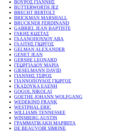
ΒΟΥΡΟΣ ΓΙΑΝΝΗΣ
BUTTERWORTH JEZ
BRECHT BERTOLT
BRICKMAN MARSHALL
BRUCKNER FERDINAND
GABRIEL JEAN BAPTISTE
ΓΑΚΗΣ ΚΩΣΤΑΣ
ΓΑΛΑΝΟΠΟΥΛΟΥ ΑΒΑ
ΓΑΛΙΤΗΣ ΓΙΩΡΓΟΣ
GELMAN ALEXANDER
GENET JEAN
GERSHE LEONARD
ΓΕΩΡΓΙΑΔΟΥ ΜΑΡΙΑ
GIESELMANN DAVID
ΓΙΑΝΝΗΣ ΤΣΙΡΟΣ
ΓΙΑΝΝΟΠΟΥΛΟΣ ΓΙΩΡΓΟΣ
ΓΚΑΣΟΥΚΑ ΕΛΕΝΗ
GOGOL NIKOLAI
GOETHE JOHANN WOLFGANG
WEDEKIND FRANK
WESTPHAL ERIC
WILLIAMS TENNESSEE
WINSBERG AUSTIN
ΓΡΑΜΜΑΤΙΚΑΚΗ ΜΑΡΙΒΙΤΑ
DE BEAUVOIR SIMONE