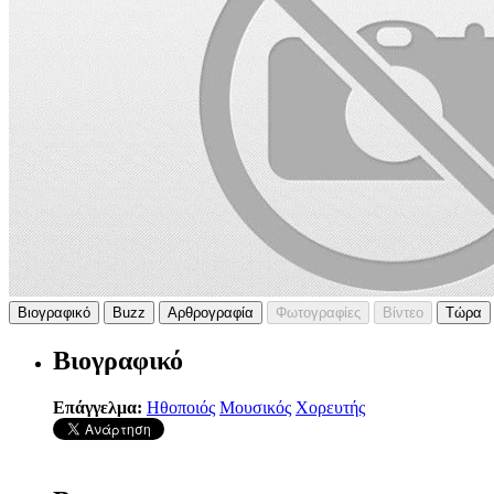
Βιογραφικό
Buzz
Αρθρογραφία
Φωτογραφίες
Βίντεο
Τώρα
Βιογραφικό
Επάγγελμα:
Ηθοποιός
Μουσικός
Χορευτής