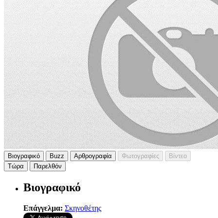
Βιογραφικό
Buzz
Αρθρογραφία
Φωτογραφίες
Βίντεο
Τώρα
Παρελθόν
Βιογραφικό
Επάγγελμα:
Σκηνοθέτης