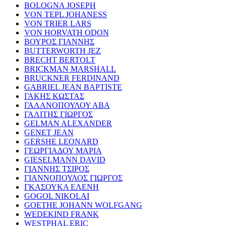
BOLOGNA JOSEPH
VON TEPL JOHANESS
VON TRIER LARS
VON HORVATH ODON
ΒΟΥΡΟΣ ΓΙΑΝΝΗΣ
BUTTERWORTH JEZ
BRECHT BERTOLT
BRICKMAN MARSHALL
BRUCKNER FERDINAND
GABRIEL JEAN BAPTISTE
ΓΑΚΗΣ ΚΩΣΤΑΣ
ΓΑΛΑΝΟΠΟΥΛΟΥ ΑΒΑ
ΓΑΛΙΤΗΣ ΓΙΩΡΓΟΣ
GELMAN ALEXANDER
GENET JEAN
GERSHE LEONARD
ΓΕΩΡΓΙΑΔΟΥ ΜΑΡΙΑ
GIESELMANN DAVID
ΓΙΑΝΝΗΣ ΤΣΙΡΟΣ
ΓΙΑΝΝΟΠΟΥΛΟΣ ΓΙΩΡΓΟΣ
ΓΚΑΣΟΥΚΑ ΕΛΕΝΗ
GOGOL NIKOLAI
GOETHE JOHANN WOLFGANG
WEDEKIND FRANK
WESTPHAL ERIC